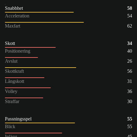
Snabbhet
58
Acceleration
54
Maxfart
62
Skott
34
Positionering
40
Avslut
26
Skottkraft
56
Långskott
31
Volley
36
Straffar
30
Passningsspel
55
Blick
55
Inlägg
45