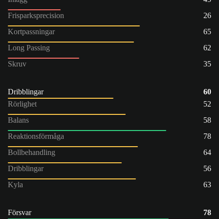
Frisparksprecision
26
Kortpassningar
65
Long Passing
62
Skruv
35
Dribblingar
60
Rörlighet
52
Balans
58
Reaktionsförmåga
78
Bollbehandling
64
Dribblingar
56
Kyla
63
Försvar
78