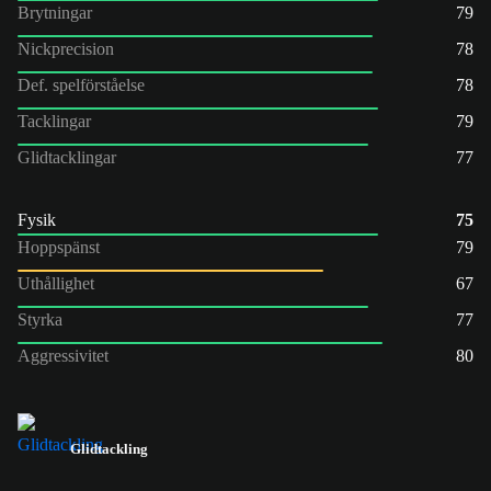
Brytningar
79
Nickprecision
78
Def. spelförståelse
78
Tacklingar
79
Glidtacklingar
77
Fysik
75
Hoppspänst
79
Uthållighet
67
Styrka
77
Aggressivitet
80
Glidtackling