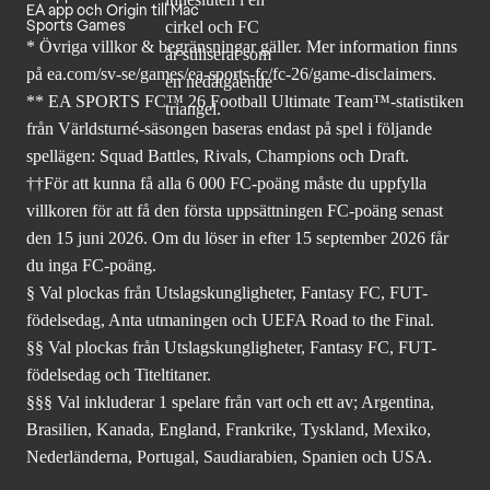
EA app och Origin till Mac
Sports Games
* Övriga villkor & begränsningar gäller. Mer
information finns
på ea.com/sv-se/games/ea-sports-fc/fc-26
/game-disclaimers.
** EA SPORTS FC™ 26 Football Ultimate Team™-statistiken
från Världsturné-säsongen baseras endast på spel i följande
spellägen: Squad Battles, Rivals, Champions och Draft.
††För att kunna få alla 6 000 FC-poäng måste du uppfylla
villkoren för att få den första uppsättningen FC-poäng senast
den 15 juni 2026. Om du löser in efter 15 september 2026 får
du inga FC-poäng.
§ Val plockas från Utslagskungligheter, Fantasy FC, FUT-
födelsedag, Anta utmaningen och UEFA Road to the Final.
§§ Val plockas från Utslagskungligheter, Fantasy FC, FUT-
födelsedag och Titeltitaner.
§§§ Val inkluderar 1 spelare från vart och ett av; Argentina,
Brasilien, Kanada, England, Frankrike, Tyskland, Mexiko,
Nederländerna, Portugal, Saudiarabien, Spanien och USA.