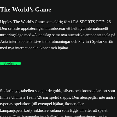
The World’s Game
Upplev The World’s Game som aldrig förr i EA SPORTS FC™ 26.
Den senaste uppdateringen introducerar ett helt nytt internationellt
turneringsläge med 48 landslag samt nya autentiska arenor att spela på.
Anta internationella Live-tränarutmaningar och kliv in i Spelarkarriär
med nya internationella ikoner och hjältar.
Spela nu
Spelarbetygstabellen speglar de guld-, silver- och bronsspelarkort som
finns i Ultimate Team ’26 när spelet släpps. Den återspeglar inte andra
typer av spelarkort (till exempel hjältar, ikoner eller
kampanjspelarkort), inklusive sådana som läggs till efter att spelet
släppts. Den återspeglar inte heller live-formuppdateringar i andra