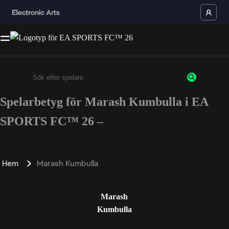
Spelarbetyg för Marash Kumbulla i EA
Ange minst 3 tecken eller siffror
SPORTS FC™ 26 –
Hem
Marash Kumbulla
Marash
Kumbulla