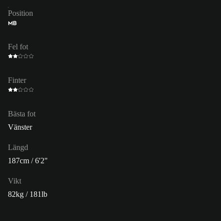
Position
MB
Fel fot
Finter
Bästa fot
Vänster
Längd
187cm / 6'2"
Vikt
82kg / 181lb