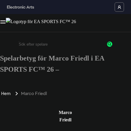
Spelarbetyg för Marco Friedl i EA
Ange minst 3 tecken eller siffror
SPORTS FC™ 26 –
Hem
Marco Friedl
Marco
Friedl