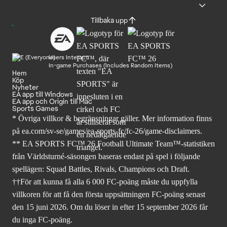
Tillbaka upp
Users Interact
In-game Purchases (Includes Random Items)
Hem
Köp
Nyheter
EA app till Windows
EA app och Origin till Mac
Sports Games
* Övriga villkor & begränsningar gäller. Mer
information finns
på ea.com/sv-se/games/ea-sports-fc/fc-26
/game-disclaimers.
** EA SPORTS FC™ 26 Football Ultimate Team™-statistiken
från Världsturné-säsongen baseras endast på spel i följande
spellägen: Squad Battles, Rivals, Champions och Draft.
††För att kunna få alla 6 000 FC-poäng måste du uppfylla
villkoren för att få den första uppsättningen FC-poäng senast
den 15 juni 2026. Om du löser in efter 15 september 2026 får
du inga FC-poäng.