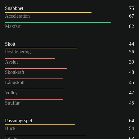
Snabbhet
75
Acceleration
67
Maxfart
82
Skott
44
Positionering
56
Avslut
39
Skottkraft
48
Långskott
45
Volley
47
Straffar
45
Passningsspel
64
Blick
54
Inlägg
63