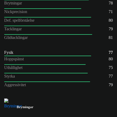
Brytningar
78
Nickprecision
71
Def. spelförståelse
80
Tacklingar
79
Glidtacklingar
81
Fysik
77
Hoppspänst
80
Uthållighet
75
Styrka
77
Aggressivitet
79
Brytningar