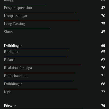
Frisparksprecision
42
Kortpassningar
70
Long Passing
75
Skruv
45
Dribblingar
69
Rörlighet
65
Balans
62
Reaktionsförmåga
76
Bollbehandling
71
Dribblingar
68
Kyla
73
Försvar
79