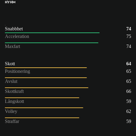
HY
HM
Snabbhet
74
Acceleration
75
Maxfart
74
Skott
64
Positionering
65
Avslut
65
Skottkraft
66
Långskott
59
Volley
62
Straffar
59