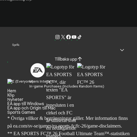
Språk
Tillbaka upp
Users Interact
In-game Purchases (Includes Random Items)
Hem
Köp
Nyheter
EA app till Windows
EA app och Origin till Mac
Sports Games
* Övriga villkor & begränsningar gäller. Mer
information finns
på ea.com/sv-se/games/ea-sports-fc/fc-26
/game-disclaimers.
** EA SPORTS FC™ 26 Football Ultimate Team™-statistiken