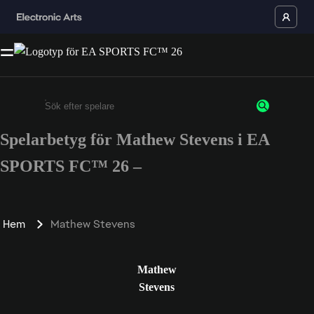
Spelarbetyg för Mathew Stevens i EA
Ange minst 3 tecken eller siffror
SPORTS FC™ 26 –
Hem
Mathew Stevens
Mathew
Stevens