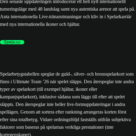
Den senaste uppdateringen introducerar ett helt nytt internationellt
turneringsläge med 48 landslag samt nya autentiska arenor att spela på.
Anta internationella Live-tränarutmaningar och kliv in i Spelarkarriär
med nya internationella ikoner och hjältar.
Spela nu
Spelarbetygstabellen speglar de guld-, silver- och bronsspelarkort som
finns i Ultimate Team ’26 när spelet släpps. Den återspeglar inte andra
typer av spelarkort (till exempel hjältar, ikoner eller
kampanjspelarkort), inklusive sådana som läggs till efter att spelet
släppts. Den återspeglar inte heller live-formuppdateringar i andra
spellägen. Genom att sortera efter rankning arrangeras korten först
efter sina totalbetyg. Vidare ordningsföljd fastställs utifrån subjektiva
faktorer som baseras på spelarnas verkliga prestationer (inte
kortegenskaper).