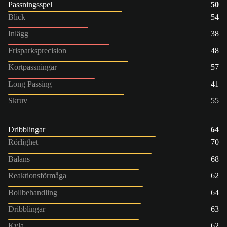
Passningsspel
50
Blick
54
Inlägg
38
Frisparksprecision
48
Kortpassningar
57
Long Passing
41
Skruv
55
Dribblingar
64
Rörlighet
70
Balans
68
Reaktionsförmåga
62
Bollbehandling
64
Dribblingar
63
Kyla
62