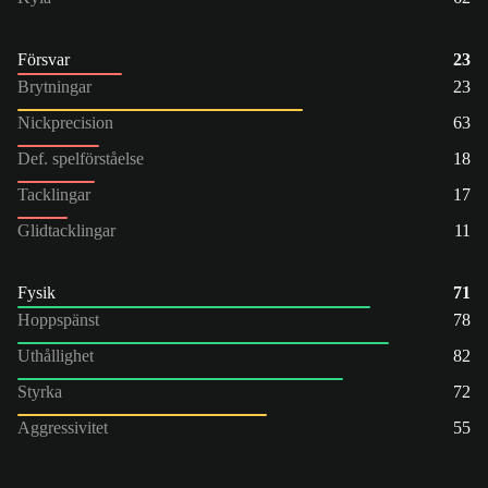
Försvar
23
Brytningar
23
Nickprecision
63
Def. spelförståelse
18
Tacklingar
17
Glidtacklingar
11
Fysik
71
Hoppspänst
78
Uthållighet
82
Styrka
72
Aggressivitet
55