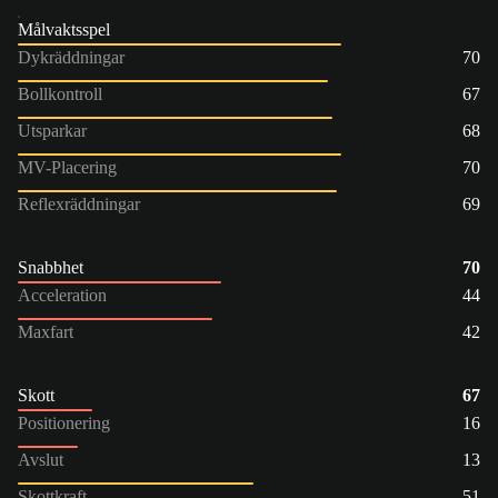
Målvaktsspel
Dykräddningar
70
Bollkontroll
67
Utsparkar
68
MV-Placering
70
Reflexräddningar
69
Snabbhet
70
Acceleration
44
Maxfart
42
Skott
67
Positionering
16
Avslut
13
Skottkraft
51