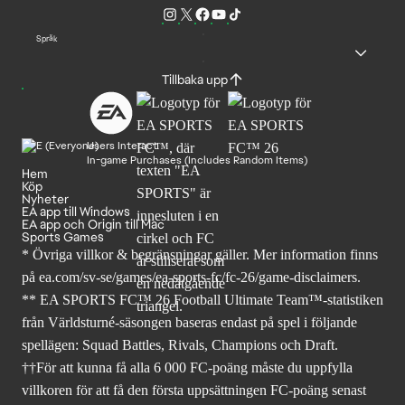
Språk
Tillbaka upp
Users Interact
In-game Purchases (Includes Random Items)
Hem
Köp
Nyheter
EA app till Windows
EA app och Origin till Mac
Sports Games
* Övriga villkor & begränsningar gäller. Mer
information finns
på ea.com/sv-se/games/ea-sports-fc/fc-26
/game-disclaimers.
** EA SPORTS FC™ 26 Football Ultimate Team™-statistiken
från Världsturné-säsongen baseras endast på spel i följande
spellägen: Squad Battles, Rivals, Champions och Draft.
††För att kunna få alla 6 000 FC-poäng måste du uppfylla
villkoren för att få den första uppsättningen FC-poäng senast