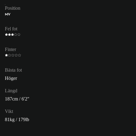
Position
MV
Fel fot
Finter
Bästa fot
Höger
Längd
187cm / 6'2"
Vikt
81kg / 179lb