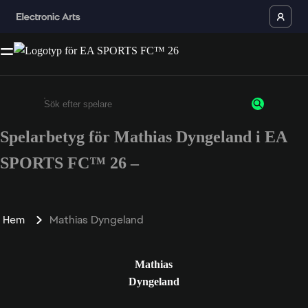
Spelarbetyg för Mathias Dyngeland i EA
Ange minst 3 tecken eller siffror
SPORTS FC™ 26 –
Hem
Mathias Dyngeland
Mathias
Dyngeland