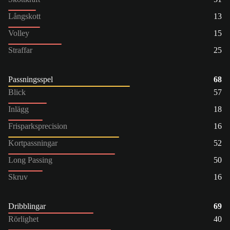
Långskott
13
Volley
15
Straffar
25
Passningsspel
68
Blick
57
Inlägg
18
Frisparksprecision
16
Kortpassningar
52
Long Passing
50
Skruv
16
Dribblingar
69
Rörlighet
40