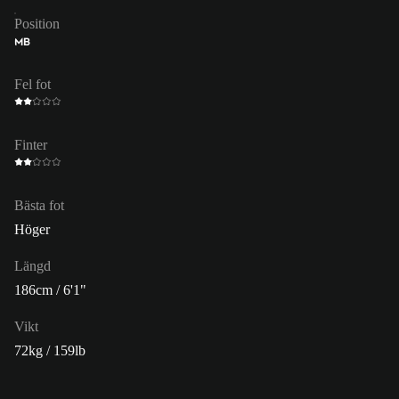
Position
MB
Fel fot
Finter
Bästa fot
Höger
Längd
186cm / 6'1"
Vikt
72kg / 159lb