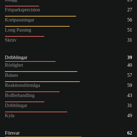
Frisparksprecision
27
Kortpassningar
56
Long Passing
51
Skruv
31
Dribblingar
39
Rörlighet
40
Balans
57
Reaktionsförmåga
59
Bollbehandling
43
Dribblingar
31
Kyla
49
Försvar
62