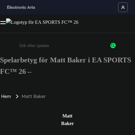
Spelarbetyg för Matt Baker i EA SPORTS
Ange minst 3 tecken eller siffror
FC™ 26 –
Hem
Matt Baker
Matt
Baker