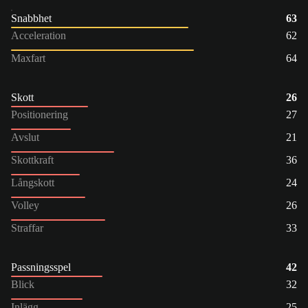
Snabbhet
63
Acceleration
62
Maxfart
64
Skott
26
Positionering
27
Avslut
21
Skottkraft
36
Långskott
24
Volley
26
Straffar
33
Passningsspel
42
Blick
32
Inlägg
25