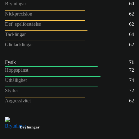
Brytningar
60
Nickprecision
62
Def. spelförståelse
62
Tacklingar
64
Glidtacklingar
62
Fysik
71
Hoppspänst
72
Uthållighet
74
Styrka
72
Aggressivitet
62
Brytningar