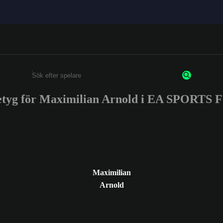
etyg för Maximilian Arnold i EA SPORTS 
Ange minst 3 tecken eller siffror
Maximilian
Arnold