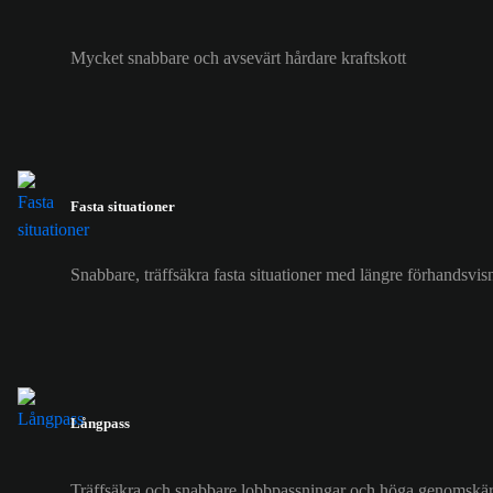
Mycket snabbare och avsevärt hårdare kraftskott
Fasta situationer
Snabbare, träffsäkra fasta situationer med längre förhandsvi
Långpass
Träffsäkra och snabbare lobbpassningar och höga genomskär