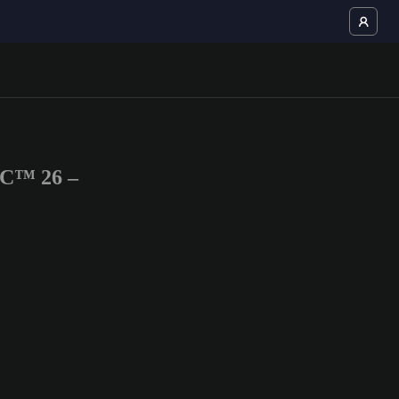
FC™ 26 –