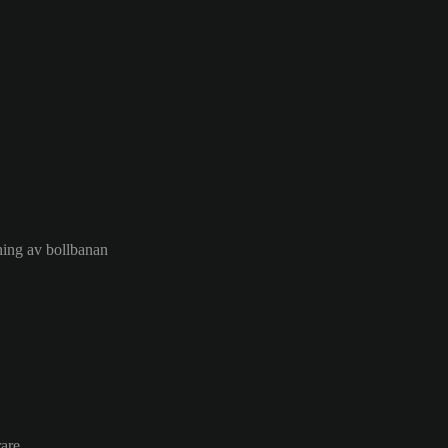
sning av bollbanan
are