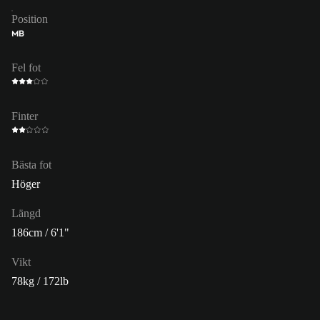
Position
MB
Fel fot
Finter
Bästa fot
Höger
Längd
186cm / 6'1"
Vikt
78kg / 172lb