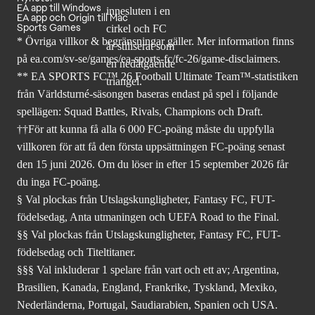
EA app till Windows
EA app och Origin till Mac
Sports Games
* Övriga villkor & begränsningar gäller. Mer
information finns
på ea.com/sv-se/games/ea-sports-fc/fc-26
/game-disclaimers.
** EA SPORTS FC™ 26 Football Ultimate Team™-statistiken
från Världsturné-säsongen baseras endast på spel i följande
spellägen: Squad Battles, Rivals, Champions och Draft.
††För att kunna få alla 6 000 FC-poäng måste du uppfylla
villkoren för att få den första uppsättningen FC-poäng senast
den 15 juni 2026. Om du löser in efter 15 september 2026 får
du inga FC-poäng.
§ Val plockas från Utslagskungligheter, Fantasy FC, FUT-
födelsedag, Anta utmaningen och UEFA Road to the Final.
§§ Val plockas från Utslagskungligheter, Fantasy FC, FUT-
födelsedag och Titeltitaner.
§§§ Val inkluderar 1 spelare från vart och ett av; Argentina,
Brasilien, Kanada, England, Frankrike, Tyskland, Mexiko,
Nederländerna, Portugal, Saudiarabien, Spanien och USA.