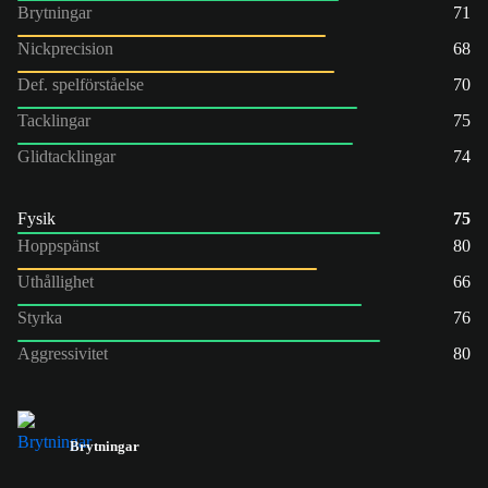
Brytningar
71
Nickprecision
68
Def. spelförståelse
70
Tacklingar
75
Glidtacklingar
74
Fysik
75
Hoppspänst
80
Uthållighet
66
Styrka
76
Aggressivitet
80
Brytningar