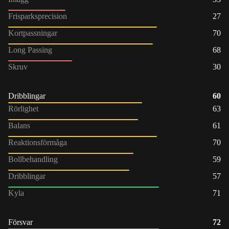
Frisparksprecision
27
Kortpassningar
70
Long Passing
68
Skruv
30
Dribblingar
60
Rörlighet
63
Balans
61
Reaktionsförmåga
70
Bollbehandling
59
Dribblingar
57
Kyla
71
Försvar
72