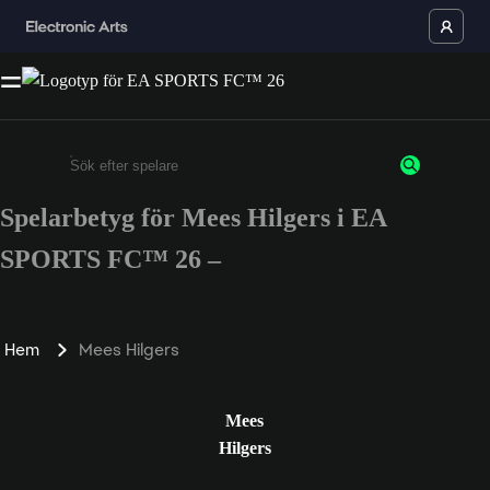
Spelarbetyg för Mees Hilgers i EA
Ange minst 3 tecken eller siffror
SPORTS FC™ 26 –
Hem
Mees Hilgers
Mees
Hilgers