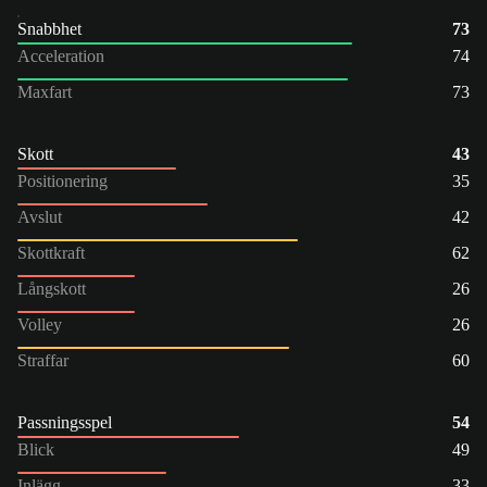
Snabbhet
73
Acceleration
74
Maxfart
73
Skott
43
Positionering
35
Avslut
42
Skottkraft
62
Långskott
26
Volley
26
Straffar
60
Passningsspel
54
Blick
49
Inlägg
33