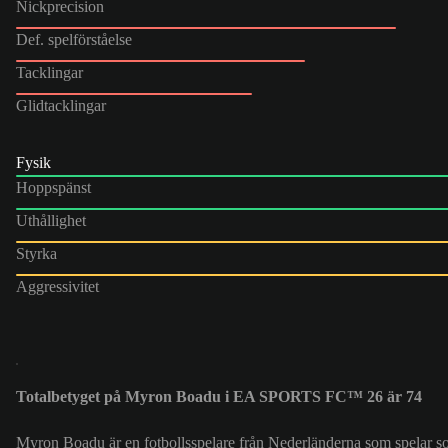
Nickprecision
Def. spelförståelse
Tacklingar
Glidtacklingar
Fysik
Hoppspänst
Uthållighet
Styrka
Aggressivitet
Totalbetyget på Myron Boadu i EA SPORTS FC™ 26 är 74
Myron Boadu är en fotbollsspelare från Nederländerna som spelar s