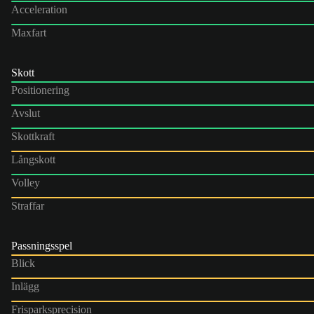
Acceleration
Maxfart
Skott
Positionering
Avslut
Skottkraft
Långskott
Volley
Straffar
Passningsspel
Blick
Inlägg
Frisparksprecision