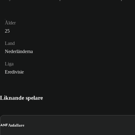
Ålder
25
Land
Nederländerna
Liga
Eredivisie
Liknande spelare
ANF
Anfallare