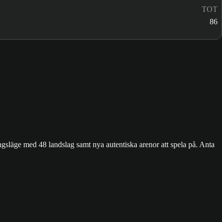
TOT
86
släge med 48 landslag samt nya autentiska arenor att spela på. Anta