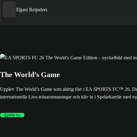
Tijjani Reijnders
The World’s Game
Upplev The World’s Game som aldrig förr i EA SPORTS FC™ 26. Den senas
internationella Live-tränarutmaningar och kliv in i Spelarkarriär med nya
Spela nu