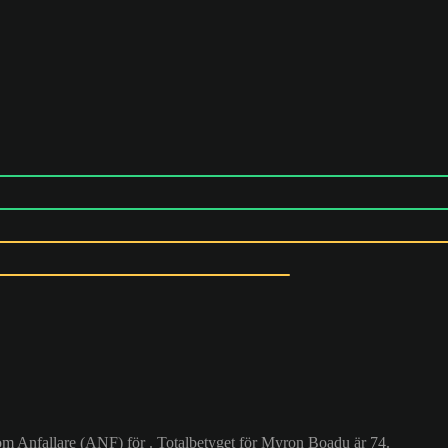
om Anfallare (ANF) för . Totalbetyget för Myron Boadu är 74.