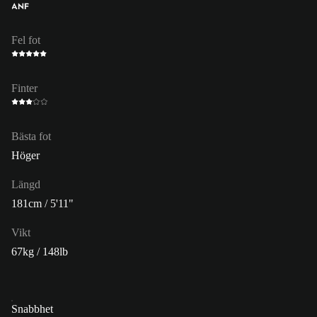
ANF
Fel fot
Finter
Bästa fot
Höger
Längd
181cm / 5'11"
Vikt
67kg / 148lb
Snabbhet