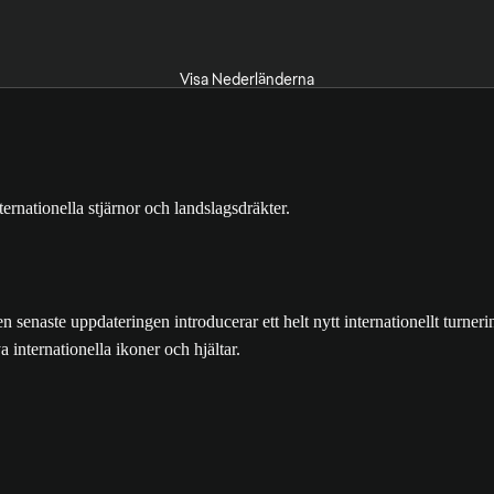
Visa Nederländerna
te uppdateringen introducerar ett helt nytt internationellt turnering
 internationella ikoner och hjältar.