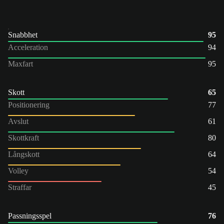
Snabbhet
95
Acceleration
94
Maxfart
95
Skott
65
Positionering
77
Avslut
61
Skottkraft
80
Långskott
64
Volley
54
Straffar
45
Passningsspel
76