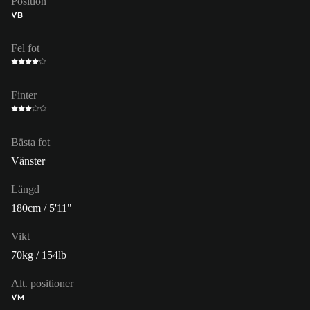
Position
VB
Fel fot
Finter
Bästa fot
Vänster
Längd
180cm / 5'11"
Vikt
70kg / 154lb
Alt. positioner
VM