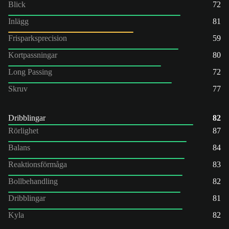
Blick
72
Inlägg
81
Frisparksprecision
59
Kortpassningar
80
Long Passing
72
Skruv
77
Dribblingar
82
Rörlighet
87
Balans
84
Reaktionsförmåga
83
Bollbehandling
82
Dribblingar
81
Kyla
82