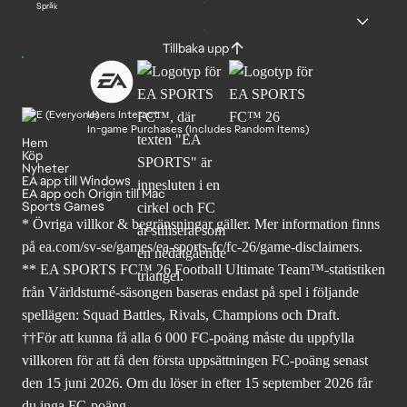
Språk
Tillbaka upp
Users Interact
In-game Purchases (Includes Random Items)
Hem
Köp
Nyheter
EA app till Windows
EA app och Origin till Mac
Sports Games
* Övriga villkor & begränsningar gäller. Mer
information finns
på ea.com/sv-se/games/ea-sports-fc/fc-26
/game-disclaimers.
** EA SPORTS FC™ 26 Football Ultimate Team™-statistiken
från Världsturné-säsongen baseras endast på spel i följande
spellägen: Squad Battles, Rivals, Champions och Draft.
††För att kunna få alla 6 000 FC-poäng måste du uppfylla
villkoren för att få den första uppsättningen FC-poäng senast
den 15 juni 2026. Om du löser in efter 15 september 2026 får
du inga FC-poäng.