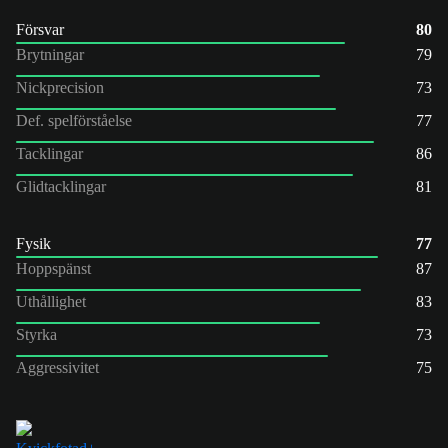
Försvar
80
Brytningar
79
Nickprecision
73
Def. spelförståelse
77
Tacklingar
86
Glidtacklingar
81
Fysik
77
Hoppspänst
87
Uthållighet
83
Styrka
73
Aggressivitet
75