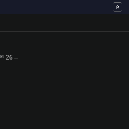
™ 26 –