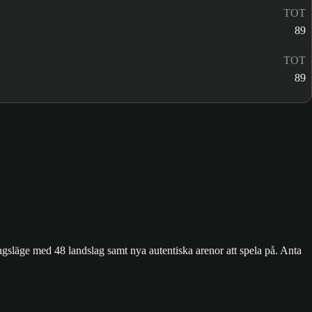
TOT
89
TOT
89
släge med 48 landslag samt nya autentiska arenor att spela på. Anta