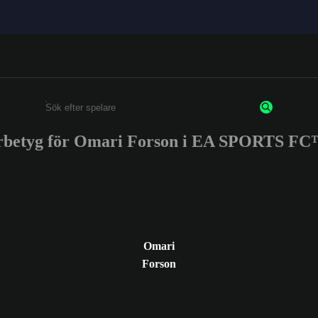
rbetyg för Omari Forson i EA SPORTS FC
Ange minst 3 tecken eller siffror
Omari
Forson