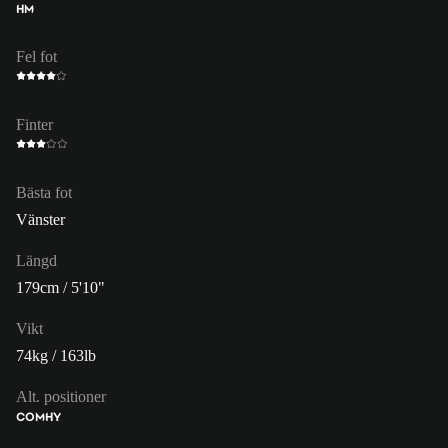
HM
Fel fot
Finter
Bästa fot
Vänster
Längd
179cm / 5'10"
Vikt
74kg / 163lb
Alt. positioner
COM
HY