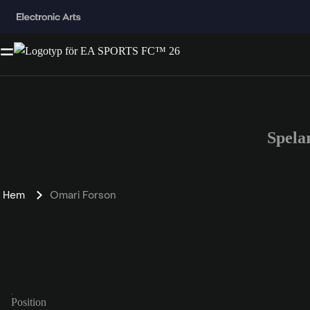
Spela
Hem
Omari Forson
Position