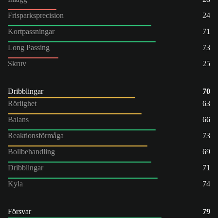
Frisparksprecision
24
Kortpassningar
71
Long Passing
73
Skruv
25
Dribblingar
70
Rörlighet
63
Balans
66
Reaktionsförmåga
73
Bollbehandling
69
Dribblingar
71
Kyla
74
Försvar
79