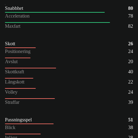
Snabbhet
80
Acceleration
78
Maxfart
82
Skott
26
Positionering
24
Avslut
20
Skottkraft
40
Långskott
22
Volley
24
Straffar
39
Passningsspel
51
Blick
38
Inlägg
28