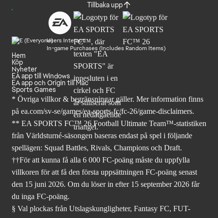
Tillbaka upp
Users Interact
In-game Purchases (Includes Random Items)
Hem
Köp
Nyheter
EA app till Windows
EA app och Origin till Mac
Sports Games
* Övriga villkor & begränsningar gäller. Mer
information finns
på ea.com/sv-se/games/ea-sports-fc/fc-26
/game-disclaimers.
** EA SPORTS FC™ 26 Football Ultimate Team™-statistiken
från Världsturné-säsongen baseras endast på spel i följande
spellägen: Squad Battles, Rivals, Champions och Draft.
††För att kunna få alla 6 000 FC-poäng måste du uppfylla
villkoren för att få den första uppsättningen FC-poäng senast
den 15 juni 2026. Om du löser in efter 15 september 2026 får
du inga FC-poäng.
§ Val plockas från Utslagskungligheter, Fantasy FC, FUT-