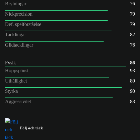
Brytningar
76
Nickprecision
79
Def. spelförståelse
79
Tacklingar
82
Glidtacklingar
76
Fysik
86
Hoppspänst
93
Uthållighet
80
Styrka
90
Aggressivitet
83
Följ och täck