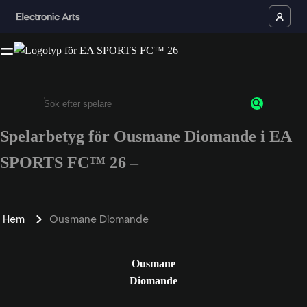
Spelarbetyg för Ousmane Diomande i EA
Ange minst 3 tecken eller siffror
SPORTS FC™ 26 –
Hem
Ousmane Diomande
Ousmane
Diomande