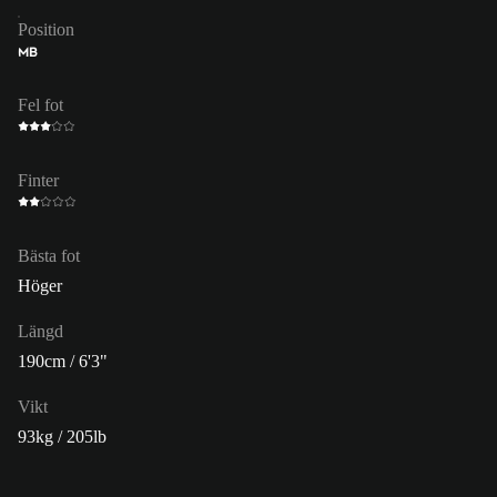
Position
MB
Fel fot
Finter
Bästa fot
Höger
Längd
190cm / 6'3"
Vikt
93kg / 205lb