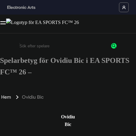
Spelarbetyg för Ovidiu Bic i EA SPORTS
Ange minst 3 tecken eller siffror
FC™ 26 –
Hem
Ovidiu Bic
Ovidiu
Bic