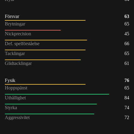
Försvar
63
Brytningar
65
Nickprecision
45
Def. spelförståelse
66
Tacklingar
65
Glidtacklingar
61
Fysik
76
Hoppspänst
65
Uthållighet
84
Styrka
74
Aggressivitet
72