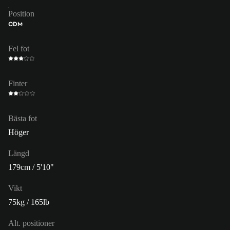
Position
CDM
Fel fot
Finter
Bästa fot
Höger
Längd
179cm / 5'10"
Vikt
75kg / 165lb
Alt. positioner