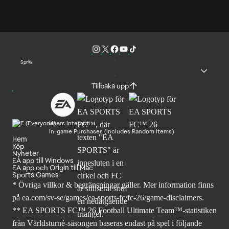
Språk
Tillbaka upp
Users Interact
In-game Purchases (Includes Random Items)
Hem
Köp
Nyheter
EA app till Windows
EA app och Origin till Mac
Sports Games
* Övriga villkor & begränsningar gäller. Mer
information finns
på ea.com/sv-se/games/ea-sports-fc/fc-26
/game-disclaimers.
** EA SPORTS FC™ 26 Football Ultimate Team™-statistiken
från Världsturné-säsongen baseras endast på spel i följande