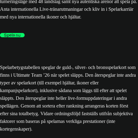
turneringsläge med 48 landslag samt nya autentiska arenor att spela på.
Anta internationella Live-tränarutmaningar och kliv in i Spelarkarriär
med nya internationella ikoner och hjältar.
Spela nu
Spelarbetygstabellen speglar de guld-, silver- och bronsspelarkort som
finns i Ultimate Team ’26 när spelet släpps. Den återspeglar inte andra
typer av spelarkort (till exempel hjältar, ikoner eller
kampanjspelarkort), inklusive sådana som läggs till efter att spelet
släppts. Den återspeglar inte heller live-formuppdateringar i andra
spellägen. Genom att sortera efter rankning arrangeras korten först
efter sina totalbetyg. Vidare ordningsföljd fastställs utifrån subjektiva
faktorer som baseras på spelarnas verkliga prestationer (inte
kortegenskaper).