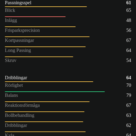
Passningsspel
61
Blick
65
Inlägg
48
Frisparksprecision
56
Kortpassningar
67
Long Passing
64
Skruv
54
Dribblingar
64
Rörlighet
70
Balans
79
Reaktionsförmåga
67
Bollbehandling
63
Dribblingar
62
Kyla
64