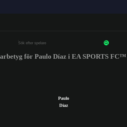
larbetyg för Paulo Díaz i EA SPORTS FC™ 
Ange minst 3 tecken eller siffror
Paulo
Díaz