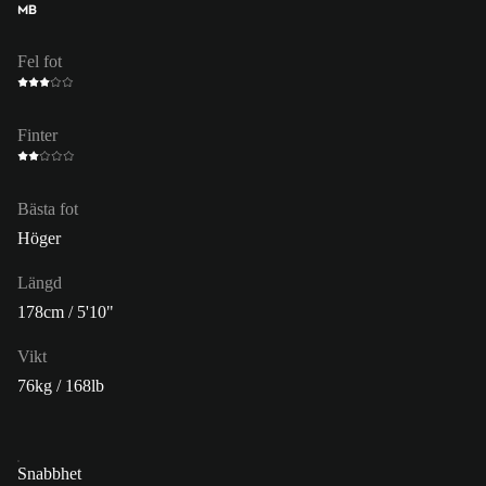
MB
Fel fot
Finter
Bästa fot
Höger
Längd
178cm / 5'10"
Vikt
76kg / 168lb
Snabbhet