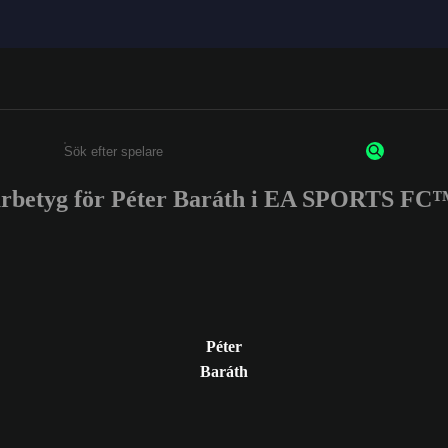
arbetyg för Péter Baráth i EA SPORTS FC™
Ange minst 3 tecken eller siffror
Péter
Baráth