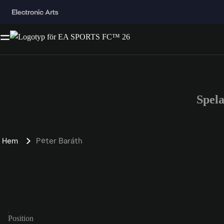
Spel
Hem
Péter Baráth
Position