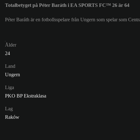
Totalbetyget på Péter Baráth i EA SPORTS FC™ 26 är 64
Péter Baráth är en fotbollsspelare från Ungern som spelar som Centra
Ålder
24
Land
Ungern
Liga
PKO BP Ekstraklasa
Lag
Raków