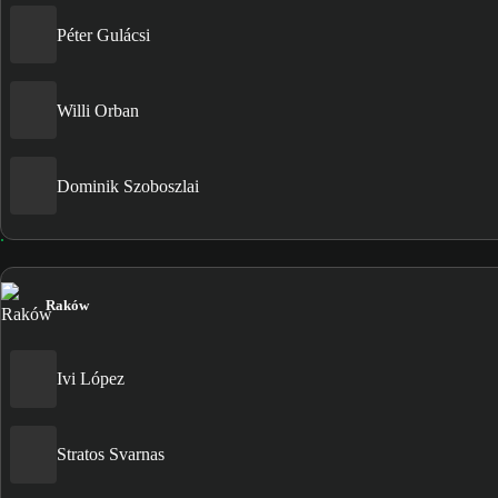
Péter Gulácsi
Willi Orban
Dominik Szoboszlai
Raków
Ivi López
Stratos Svarnas