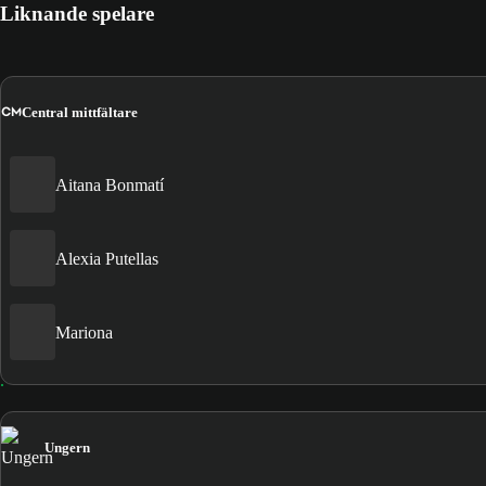
Liknande spelare
CM
Central mittfältare
Aitana Bonmatí
Alexia Putellas
Mariona
Ungern