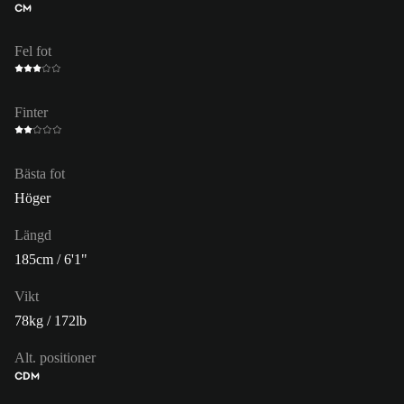
CM
Fel fot
Finter
Bästa fot
Höger
Längd
185cm / 6'1"
Vikt
78kg / 172lb
Alt. positioner
CDM