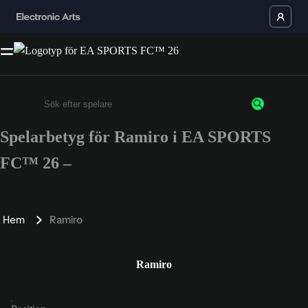
Spelarbetyg för Ramiro i EA SPORTS
Ange minst 3 tecken eller siffror
FC™ 26 –
Hem
Ramiro
Ramiro