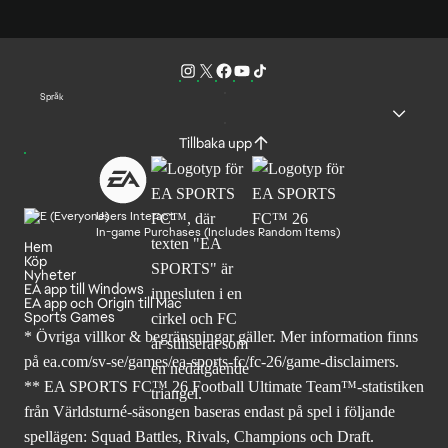
Språk
Tillbaka upp
Users Interact
In-game Purchases (Includes Random Items)
Hem
Köp
Nyheter
EA app till Windows
EA app och Origin till Mac
Sports Games
* Övriga villkor & begränsningar gäller. Mer
information finns
på ea.com/sv-se/games/ea-sports-fc/fc-26
/game-disclaimers.
** EA SPORTS FC™ 26 Football Ultimate Team™-statistiken
från Världsturné-säsongen baseras endast på spel i följande
spellägen: Squad Battles, Rivals, Champions och Draft.