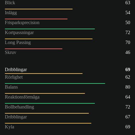
Blick
63
Inlägg
54
Frisparksprecision
50
Kortpassningar
72
Long Passing
70
Skruv
46
Dribblingar
69
Rörlighet
62
Balans
80
Reaktionsförmåga
64
Bollbehandling
72
Dribblingar
67
Kyla
69