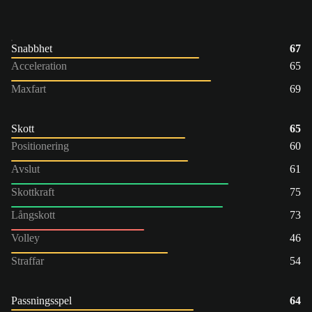
Snabbhet
67
Acceleration
65
Maxfart
69
Skott
65
Positionering
60
Avslut
61
Skottkraft
75
Långskott
73
Volley
46
Straffar
54
Passningsspel
64