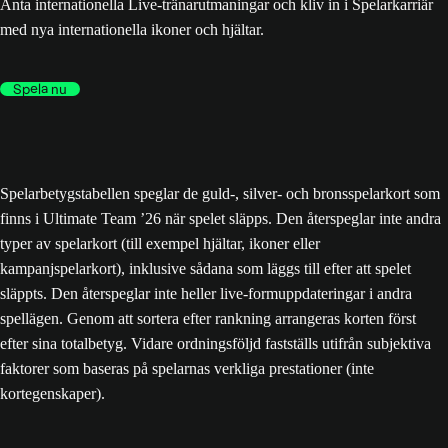
Anta internationella Live-tränarutmaningar och kliv in i Spelarkarriär
med nya internationella ikoner och hjältar.
Spela nu
Spelarbetygstabellen speglar de guld-, silver- och bronsspelarkort som
finns i Ultimate Team ’26 när spelet släpps. Den återspeglar inte andra
typer av spelarkort (till exempel hjältar, ikoner eller
kampanjspelarkort), inklusive sådana som läggs till efter att spelet
släppts. Den återspeglar inte heller live-formuppdateringar i andra
spellägen. Genom att sortera efter rankning arrangeras korten först
efter sina totalbetyg. Vidare ordningsföljd fastställs utifrån subjektiva
faktorer som baseras på spelarnas verkliga prestationer (inte
kortegenskaper).