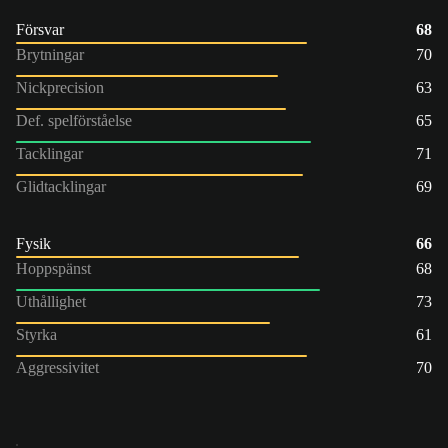
Försvar
68
Brytningar
70
Nickprecision
63
Def. spelförståelse
65
Tacklingar
71
Glidtacklingar
69
Fysik
66
Hoppspänst
68
Uthållighet
73
Styrka
61
Aggressivitet
70