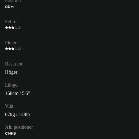
Position
CDM
Fel fot
Finter
Bästa fot
Höger
Längd
168cm / 5'6"
Vikt
67kg / 148lb
Alt. positioner
CM
HB