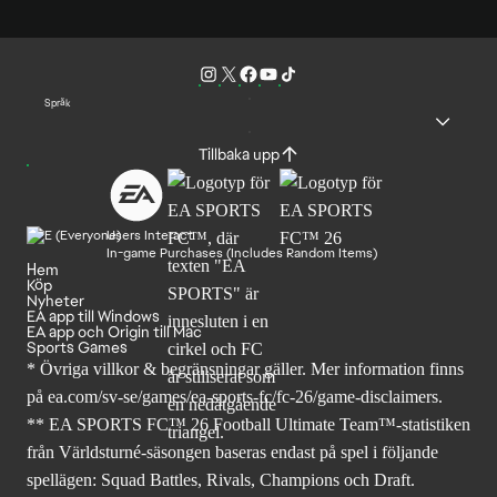
Språk
Tillbaka upp
Users Interact
In-game Purchases (Includes Random Items)
Hem
Köp
Nyheter
EA app till Windows
EA app och Origin till Mac
Sports Games
* Övriga villkor & begränsningar gäller. Mer
information finns
på ea.com/sv-se/games/ea-sports-fc/fc-26
/game-disclaimers.
** EA SPORTS FC™ 26 Football Ultimate Team™-statistiken
från Världsturné-säsongen baseras endast på spel i följande
spellägen: Squad Battles, Rivals, Champions och Draft.