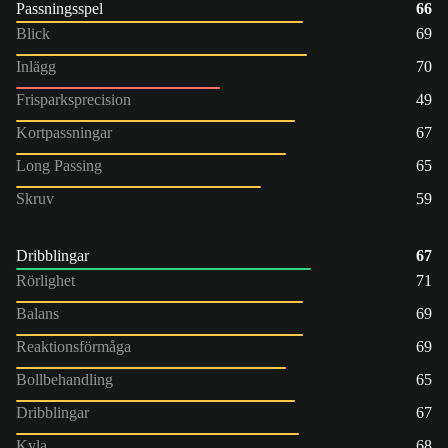
Passningsspel
66
Blick
69
Inlägg
70
Frisparksprecision
49
Kortpassningar
67
Long Passing
65
Skruv
59
Dribblingar
67
Rörlighet
71
Balans
69
Reaktionsförmåga
69
Bollbehandling
65
Dribblingar
67
Kyla
68