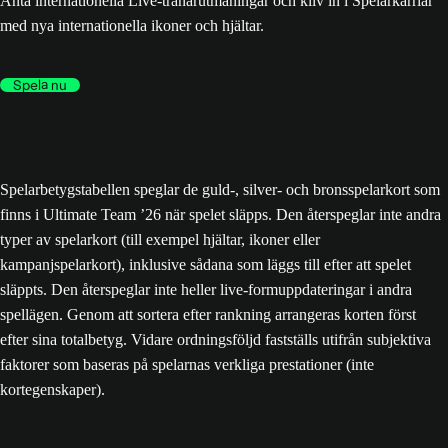
Anta internationella Live-tränarutmaningar och kliv in i Spelarkarriär
med nya internationella ikoner och hjältar.
Spela nu
Spelarbetygstabellen speglar de guld-, silver- och bronsspelarkort som
finns i Ultimate Team ’26 när spelet släpps. Den återspeglar inte andra
typer av spelarkort (till exempel hjältar, ikoner eller
kampanjspelarkort), inklusive sådana som läggs till efter att spelet
släppts. Den återspeglar inte heller live-formuppdateringar i andra
spellägen. Genom att sortera efter rankning arrangeras korten först
efter sina totalbetyg. Vidare ordningsföljd fastställs utifrån subjektiva
faktorer som baseras på spelarnas verkliga prestationer (inte
kortegenskaper).