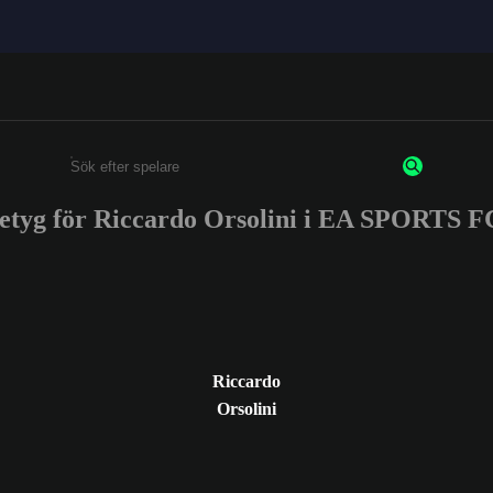
etyg för Riccardo Orsolini i EA SPORTS 
Ange minst 3 tecken eller siffror
Riccardo
Orsolini