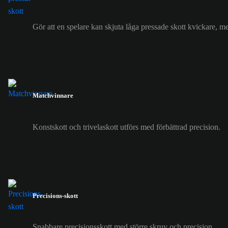
Gör att en spelare kan skjuta låga pressade skott kvickare, me
Matchvinnare
Konstskott och trivelaskott utförs med förbättrad precision.
Precisions-skott
Snabbare precisionsskott med större skruv och precision