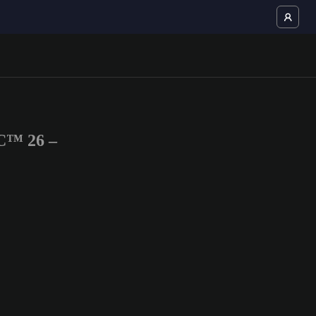
FC™ 26 –