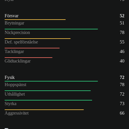
Försvar
52
Brytningar
51
Nickprecision
78
Def. spelförståelse
55
Tacklingar
46
Glidtacklingar
40
Fysik
72
Hoppspänst
78
Uthållighet
72
Styrka
73
Aggressivitet
66