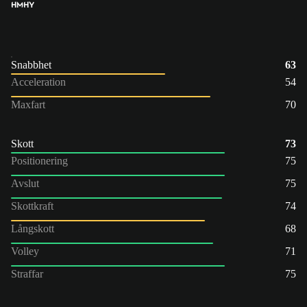
HM
HY
Snabbhet
63
Acceleration
54
Maxfart
70
Skott
73
Positionering
75
Avslut
75
Skottkraft
74
Långskott
68
Volley
71
Straffar
75