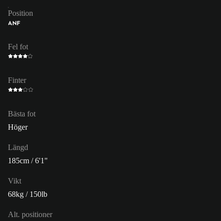
Position
ANF
Fel fot
Finter
Bästa fot
Höger
Längd
185cm / 6'1"
Vikt
68kg / 150lb
Alt. positioner