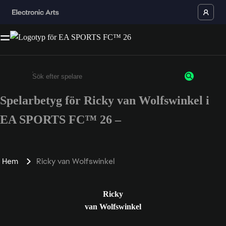
Spelarbetyg för Ricky van Wolfswinkel i
Ange minst 3 tecken eller siffror
EA SPORTS FC™ 26 –
Hem
Ricky van Wolfswinkel
Ricky
van Wolfswinkel