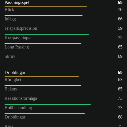
Passningsspel
69
Blick
70
Inlägg
66
Frisparksprecision
59
Kortpassningar
72
Long Passing
65
Skruv
69
Dribblingar
69
Rörlighet
63
Balans
65
Reaktionsförmåga
73
Bollbehandling
73
Dribblingar
68
Kyla
75