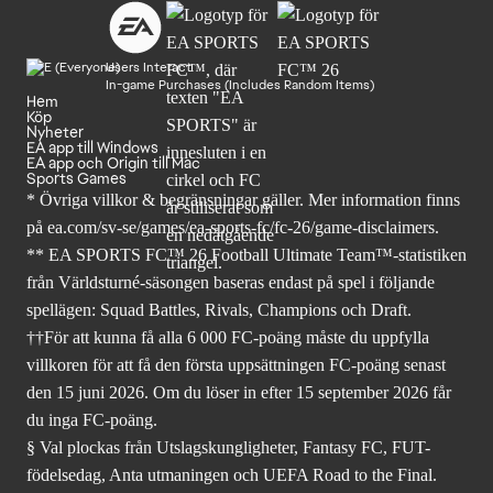
Users Interact
In-game Purchases (Includes Random Items)
Hem
Köp
Nyheter
EA app till Windows
EA app och Origin till Mac
Sports Games
* Övriga villkor & begränsningar gäller. Mer
information finns
på ea.com/sv-se/games/ea-sports-fc/fc-26
/game-disclaimers.
** EA SPORTS FC™ 26 Football Ultimate Team™-statistiken
från Världsturné-säsongen baseras endast på spel i följande
spellägen: Squad Battles, Rivals, Champions och Draft.
††För att kunna få alla 6 000 FC-poäng måste du uppfylla
villkoren för att få den första uppsättningen FC-poäng senast
den 15 juni 2026. Om du löser in efter 15 september 2026 får
du inga FC-poäng.
§ Val plockas från Utslagskungligheter, Fantasy FC, FUT-
födelsedag, Anta utmaningen och UEFA Road to the Final.