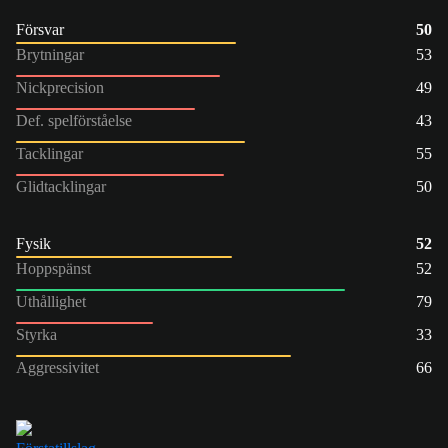
Försvar
50
Brytningar
53
Nickprecision
49
Def. spelförståelse
43
Tacklingar
55
Glidtacklingar
50
Fysik
52
Hoppspänst
52
Uthållighet
79
Styrka
33
Aggressivitet
66