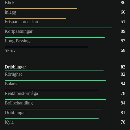
Blick
86
Inlägg
60
Frisparksprecision
51
Kortpassningar
89
Long Passing
83
Skruv
69
Dribblingar
82
Rörlighet
82
Balans
84
Reaktionsförmåga
78
Bollbehandling
84
Dribblingar
81
Kyla
78