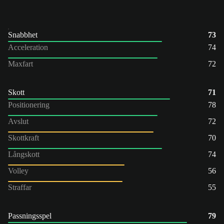
Snabbhet
73
Acceleration
74
Maxfart
72
Skott
71
Positionering
78
Avslut
72
Skottkraft
70
Långskott
74
Volley
56
Straffar
55
Passningsspel
79