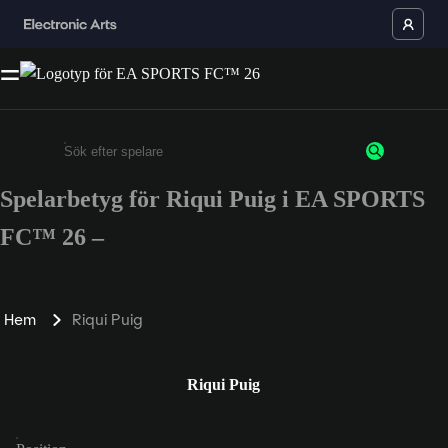
Spelarbetyg för Riqui Puig i EA SPORTS
Ange minst 3 tecken eller siffror
FC™ 26 –
Hem
Riqui Puig
Riqui Puig