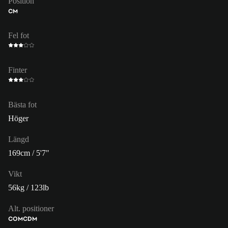
Position
CM
Fel fot
Finter
Bästa fot
Höger
Längd
169cm / 5'7"
Vikt
56kg / 123lb
Alt. positioner
COM
CDM