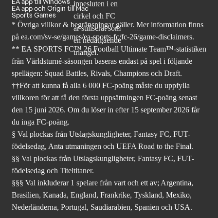
EA app till Windows
EA app och Origin till Mac
Sports Games
* Övriga villkor & begränsningar gäller. Mer
information finns
på ea.com/sv-se/games/ea-sports-fc/fc-26
/game-disclaimers.
** EA SPORTS FC™ 26 Football Ultimate Team™-statistiken
från Världsturné-säsongen baseras endast på spel i följande
spellägen: Squad Battles, Rivals, Champions och Draft.
††För att kunna få alla 6 000 FC-poäng måste du uppfylla
villkoren för att få den första uppsättningen FC-poäng senast
den 15 juni 2026. Om du löser in efter 15 september 2026 får
du inga FC-poäng.
§ Val plockas från Utslagskungligheter, Fantasy FC, FUT-
födelsedag, Anta utmaningen och UEFA Road to the Final.
§§ Val plockas från Utslagskungligheter, Fantasy FC, FUT-
födelsedag och Titeltitaner.
§§§ Val inkluderar 1 spelare från vart och ett av; Argentina,
Brasilien, Kanada, England, Frankrike, Tyskland, Mexiko,
Nederländerna, Portugal, Saudiarabien, Spanien och USA.