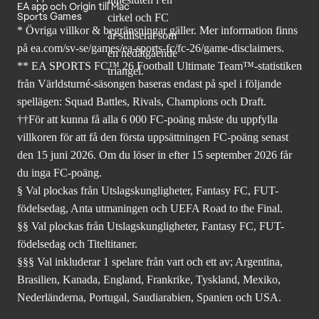
EA app och Origin till Mac
Sports Games
* Övriga villkor & begränsningar gäller. Mer
information finns
på ea.com/sv-se/games/ea-sports-fc/fc-26
/game-disclaimers.
** EA SPORTS FC™ 26 Football Ultimate Team™-statistiken
från Världsturné-säsongen baseras endast på spel i följande
spellägen: Squad Battles, Rivals, Champions och Draft.
††För att kunna få alla 6 000 FC-poäng måste du uppfylla
villkoren för att få den första uppsättningen FC-poäng senast
den 15 juni 2026. Om du löser in efter 15 september 2026 får
du inga FC-poäng.
§ Val plockas från Utslagskungligheter, Fantasy FC, FUT-
födelsedag, Anta utmaningen och UEFA Road to the Final.
§§ Val plockas från Utslagskungligheter, Fantasy FC, FUT-
födelsedag och Titeltitaner.
§§§ Val inkluderar 1 spelare från vart och ett av; Argentina,
Brasilien, Kanada, England, Frankrike, Tyskland, Mexiko,
Nederländerna, Portugal, Saudiarabien, Spanien och USA.