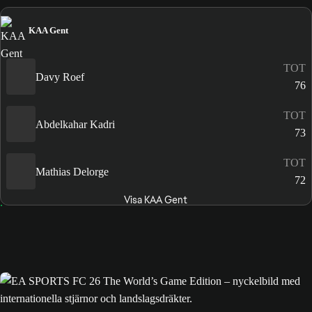
KAA Gent
TOT
Davy Roef
76
TOT
Abdelkahar Kadri
73
TOT
Mathias Delorge
72
Visa KAA Gent