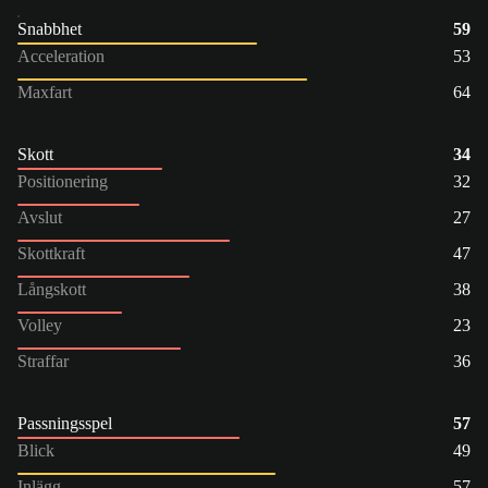
Snabbhet
59
Acceleration
53
Maxfart
64
Skott
34
Positionering
32
Avslut
27
Skottkraft
47
Långskott
38
Volley
23
Straffar
36
Passningsspel
57
Blick
49
Inlägg
57