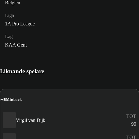
Belgien
Liga
1A Pro League
Lag
KAA Gent
Liknande spelare
MB
Mittback
TOT
Virgil van Dijk
90
TOT