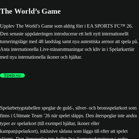
The World’s Game
Upplev The World’s Game som aldrig förr i EA SPORTS FC™ 26.
Den senaste uppdateringen introducerar ett helt nytt internationellt
turneringsläge med 48 landslag samt nya autentiska arenor att spela på.
Anta internationella Live-tränarutmaningar och kliv in i Spelarkarriär
med nya internationella ikoner och hjältar.
Spela nu
Spelarbetygstabellen speglar de guld-, silver- och bronsspelarkort som
finns i Ultimate Team ’26 när spelet släpps. Den återspeglar inte andra
typer av spelarkort (till exempel hjältar, ikoner eller
kampanjspelarkort), inklusive sådana som läggs till efter att spelet
släppts. Den återspeglar inte heller live-formuppdateringar i andra