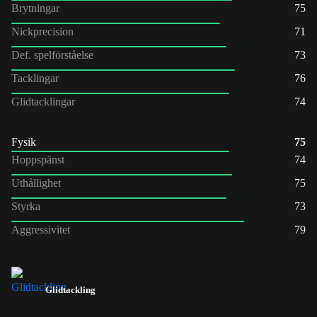
Brytningar
75
Nickprecision
71
Def. spelförståelse
73
Tacklingar
76
Glidtacklingar
74
Fysik
75
Hoppspänst
74
Uthållighet
75
Styrka
73
Aggressivitet
79
Glidtackling