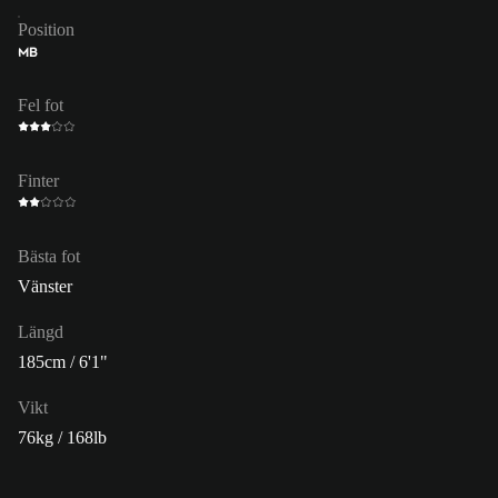
Position
MB
Fel fot
Finter
Bästa fot
Vänster
Längd
185cm / 6'1"
Vikt
76kg / 168lb