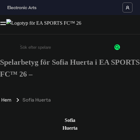
Spelarbetyg för Sofia Huerta i EA SPORTS
Ange minst 3 tecken eller siffror
FC™ 26 –
Hem
Sofia Huerta
Sofia
Huerta