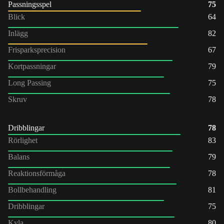
Passningsspel
75
Blick
64
Inlägg
82
Frisparksprecision
67
Kortpassningar
79
Long Passing
75
Skruv
78
Dribblingar
78
Rörlighet
83
Balans
79
Reaktionsförmåga
78
Bollbehandling
81
Dribblingar
75
Kyla
80