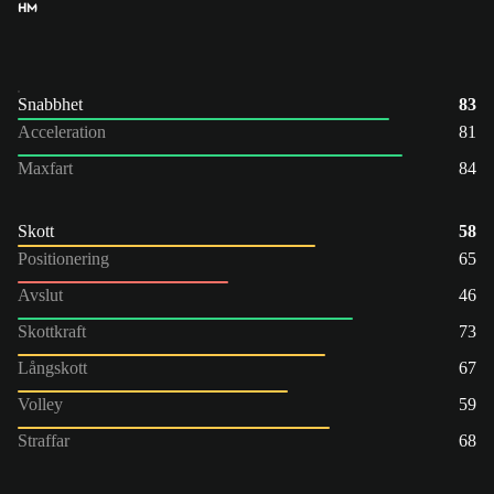
HM
Snabbhet
83
Acceleration
81
Maxfart
84
Skott
58
Positionering
65
Avslut
46
Skottkraft
73
Långskott
67
Volley
59
Straffar
68