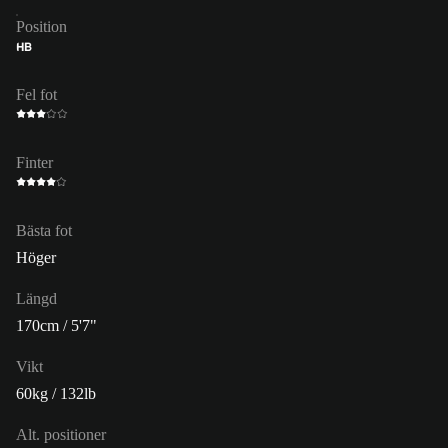
Position
HB
Fel fot
Finter
Bästa fot
Höger
Längd
170cm / 5'7"
Vikt
60kg / 132lb
Alt. positioner