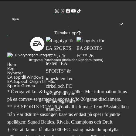
Språk
Tillbaka upp
Users Interact
In-game Purchases (Includes Random Items)
Hem
Köp
Nyheter
EA app till Windows
EA app och Origin till Mac
Sports Games
* Övriga villkor & begränsningar gäller. Mer
information finns
på ea.com/sv-se/games/ea-sports-fc/fc-26
/game-disclaimers.
** EA SPORTS FC™ 26 Football Ultimate Team™-statistiken
från Världsturné-säsongen baseras endast på spel i följande
spellägen: Squad Battles, Rivals, Champions och Draft.
††För att kunna få alla 6 000 FC-poäng måste du uppfylla