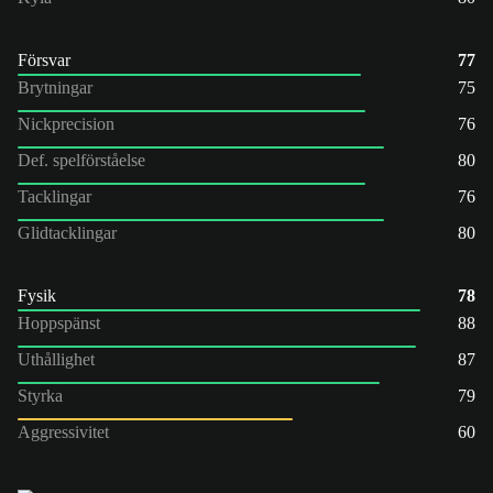
Försvar
77
Brytningar
75
Nickprecision
76
Def. spelförståelse
80
Tacklingar
76
Glidtacklingar
80
Fysik
78
Hoppspänst
88
Uthållighet
87
Styrka
79
Aggressivitet
60