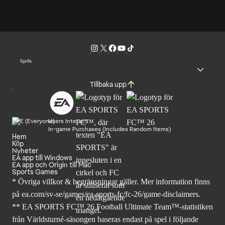
Språk
Tillbaka upp
Users Interact
In-game Purchases (Includes Random Items)
Hem
Köp
Nyheter
EA app till Windows
EA app och Origin till Mac
Sports Games
* Övriga villkor & begränsningar gäller. Mer
information finns
på ea.com/sv-se/games/ea-sports-fc/fc-26
/game-disclaimers.
** EA SPORTS FC™ 26 Football Ultimate Team™-statistiken
från Världsturné-säsongen baseras endast på spel i följande