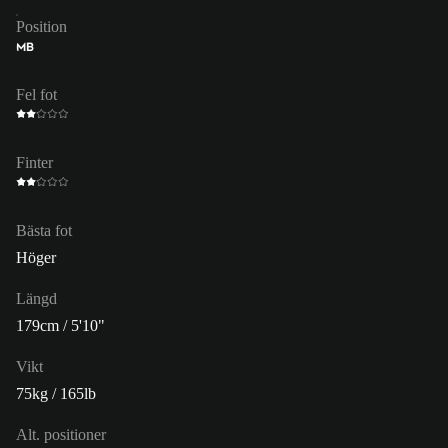
Position
MB
Fel fot
Finter
Bästa fot
Höger
Längd
179cm / 5'10"
Vikt
75kg / 165lb
Alt. positioner