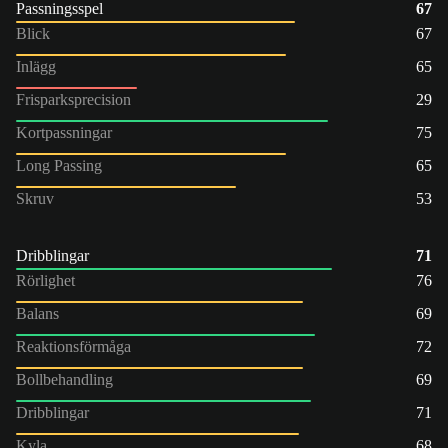
Passningsspel
67
Blick
67
Inlägg
65
Frisparksprecision
29
Kortpassningar
75
Long Passing
65
Skruv
53
Dribblingar
71
Rörlighet
76
Balans
69
Reaktionsförmåga
72
Bollbehandling
69
Dribblingar
71
Kyla
68