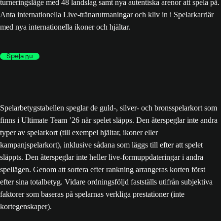
turneringsläge med 48 landslag samt nya autentiska arenor att spela på.
Anta internationella Live-tränarutmaningar och kliv in i Spelarkarriär
med nya internationella ikoner och hjältar.
Spela nu
Spelarbetygstabellen speglar de guld-, silver- och bronsspelarkort som
finns i Ultimate Team ’26 när spelet släpps. Den återspeglar inte andra
typer av spelarkort (till exempel hjältar, ikoner eller
kampanjspelarkort), inklusive sådana som läggs till efter att spelet
släppts. Den återspeglar inte heller live-formuppdateringar i andra
spellägen. Genom att sortera efter rankning arrangeras korten först
efter sina totalbetyg. Vidare ordningsföljd fastställs utifrån subjektiva
faktorer som baseras på spelarnas verkliga prestationer (inte
kortegenskaper).