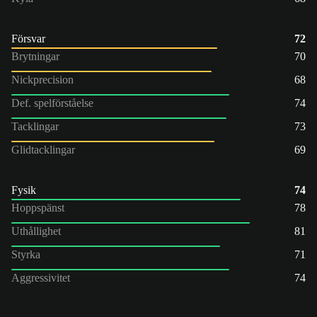
Försvar
72
Brytningar
70
Nickprecision
68
Def. spelförståelse
74
Tacklingar
73
Glidtacklingar
69
Fysik
74
Hoppspänst
78
Uthållighet
81
Styrka
71
Aggressivitet
74