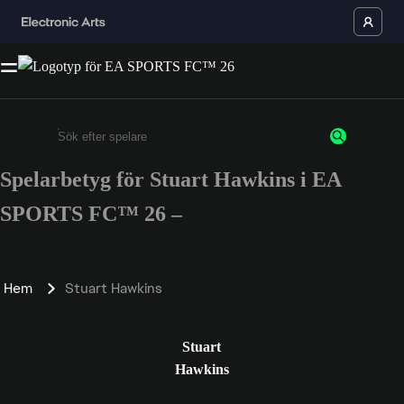
Spelarbetyg för Stuart Hawkins i EA
Ange minst 3 tecken eller siffror
SPORTS FC™ 26 –
Hem
Stuart Hawkins
Stuart
Hawkins