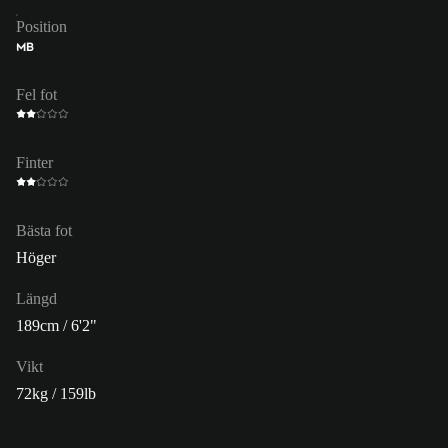
Position
MB
Fel fot
Finter
Bästa fot
Höger
Längd
189cm / 6'2"
Vikt
72kg / 159lb