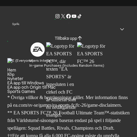
Språk
Tillbaka upp
Users Interact
In-game Purchases (Includes Random Items)
Hem
Köp
Nyheter
EA app till Windows
EA app och Origin till Mac
Sports Games
* Övriga villkor & begränsningar gäller. Mer
information finns
på ea.com/sv-se/games/ea-sports-fc/fc-26
/game-disclaimers.
** EA SPORTS FC™ 26 Football Ultimate Team™-statistiken
från Världsturné-säsongen baseras endast på spel i följande
spellägen: Squad Battles, Rivals, Champions och Draft.
††För att kunna få alla 6 000 FC-poäng måste du uppfylla