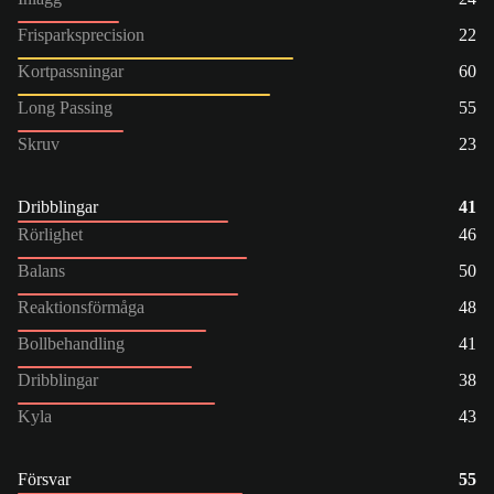
Frisparksprecision
22
Kortpassningar
60
Long Passing
55
Skruv
23
Dribblingar
41
Rörlighet
46
Balans
50
Reaktionsförmåga
48
Bollbehandling
41
Dribblingar
38
Kyla
43
Försvar
55