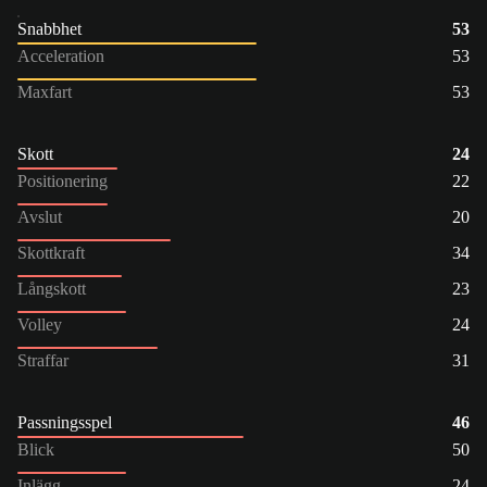
Snabbhet
53
Acceleration
53
Maxfart
53
Skott
24
Positionering
22
Avslut
20
Skottkraft
34
Långskott
23
Volley
24
Straffar
31
Passningsspel
46
Blick
50
Inlägg
24