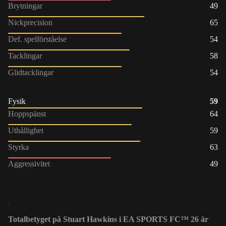
Brytningar
49
Nickprecision
65
Def. spelförståelse
54
Tacklingar
58
Glidtacklingar
54
Fysik
59
Hoppspänst
64
Uthållighet
59
Styrka
63
Aggressivitet
49
Totalbetyget på Stuart Hawkins i EA SPORTS FC™ 26 är