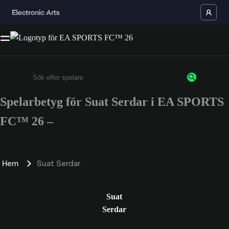
Spelarbetyg för Suat Serdar i EA SPORTS
Ange minst 3 tecken eller siffror
FC™ 26 –
Hem
Suat Serdar
Suat
Serdar