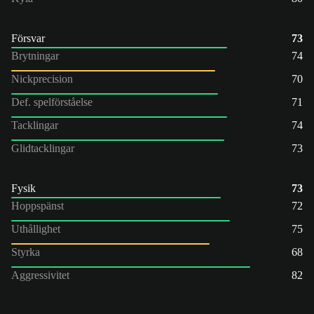
Försvar
73
Brytningar
74
Nickprecision
70
Def. spelförståelse
71
Tacklingar
74
Glidtacklingar
73
Fysik
73
Hoppspänst
72
Uthållighet
75
Styrka
68
Aggressivitet
82