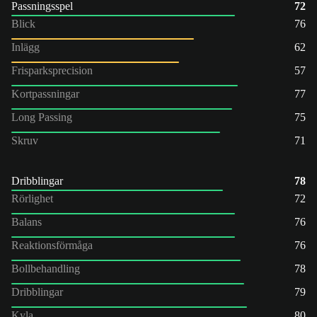
Passningsspel
72
Blick
76
Inlägg
62
Frisparksprecision
57
Kortpassningar
77
Long Passing
75
Skruv
71
Dribblingar
78
Rörlighet
72
Balans
76
Reaktionsförmåga
76
Bollbehandling
78
Dribblingar
79
Kyla
80