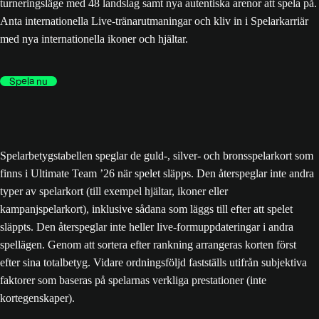
turneringsläge med 48 landslag samt nya autentiska arenor att spela på.
Anta internationella Live-tränarutmaningar och kliv in i Spelarkarriär
med nya internationella ikoner och hjältar.
Spela nu
Spelarbetygstabellen speglar de guld-, silver- och bronsspelarkort som
finns i Ultimate Team ’26 när spelet släpps. Den återspeglar inte andra
typer av spelarkort (till exempel hjältar, ikoner eller
kampanjspelarkort), inklusive sådana som läggs till efter att spelet
släppts. Den återspeglar inte heller live-formuppdateringar i andra
spellägen. Genom att sortera efter rankning arrangeras korten först
efter sina totalbetyg. Vidare ordningsföljd fastställs utifrån subjektiva
faktorer som baseras på spelarnas verkliga prestationer (inte
kortegenskaper).