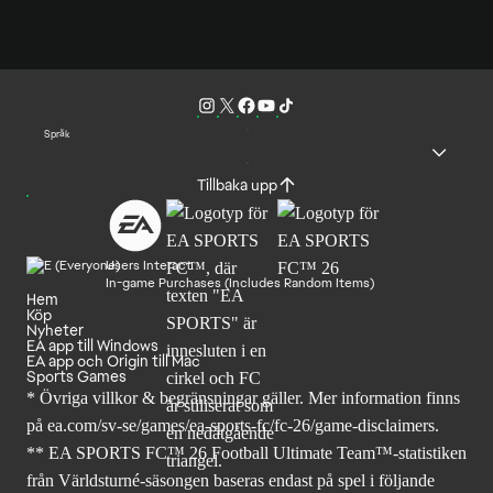
Språk
Tillbaka upp
Users Interact
In-game Purchases (Includes Random Items)
Hem
Köp
Nyheter
EA app till Windows
EA app och Origin till Mac
Sports Games
* Övriga villkor & begränsningar gäller. Mer
information finns
på ea.com/sv-se/games/ea-sports-fc/fc-26
/game-disclaimers.
** EA SPORTS FC™ 26 Football Ultimate Team™-statistiken
från Världsturné-säsongen baseras endast på spel i följande