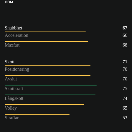
CDM
Snabbhet
67
Acceleration
66
Maxfart
68
Skott
71
Positionering
70
Avslut
70
Skottkraft
75
Långskott
74
Volley
65
Straffar
53