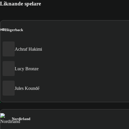
Liknande spelare
HB
Högerback
Achraf Hakimi
Lucy Bronze
Jules Koundé
Nordirland