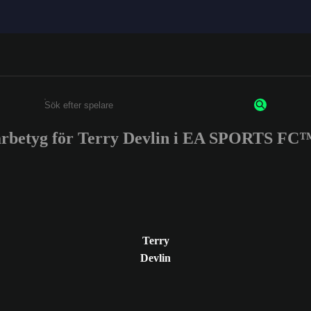
arbetyg för Terry Devlin i EA SPORTS FC™
Ange minst 3 tecken eller siffror
Terry
Devlin