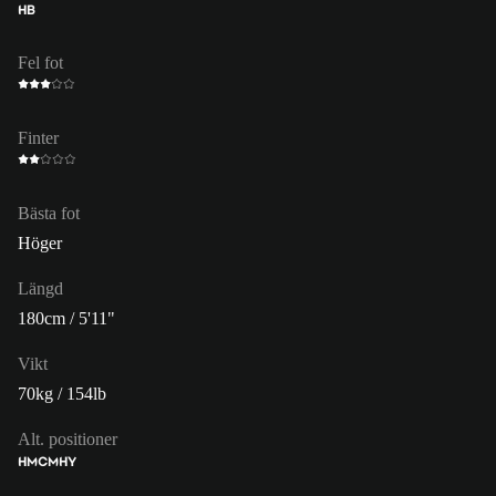
HB
Fel fot
Finter
Bästa fot
Höger
Längd
180cm / 5'11"
Vikt
70kg / 154lb
Alt. positioner
HM
CM
HY