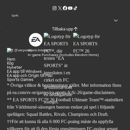
Språk
Tillbaka upp
Users Interact
In-game Purchases (Includes Random Items)
Hem
Köp
Nyheter
EA app till Windows
EA app och Origin till Mac
Sports Games
* Övriga villkor & begränsningar gäller. Mer
information finns
på ea.com/sv-se/games/ea-sports-fc/fc-26
/game-disclaimers.
** EA SPORTS FC™ 26 Football Ultimate Team™-statistiken
från Världsturné-säsongen baseras endast på spel i följande
spellägen: Squad Battles, Rivals, Champions och Draft.
††För att kunna få alla 6 000 FC-poäng måste du uppfylla
villkoren för att få den första uppsättningen FC-poäng senast