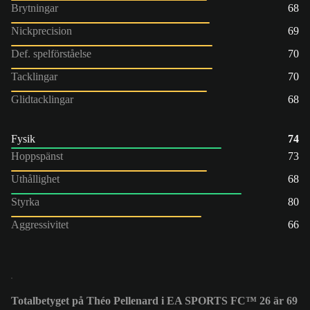
Brytningar
68
Nickprecision
69
Def. spelförståelse
70
Tacklingar
70
Glidtacklingar
68
Fysik
74
Hoppspänst
73
Uthållighet
68
Styrka
80
Aggressivitet
66
Totalbetyget på Théo Pellenard i EA SPORTS FC™ 26 är 69