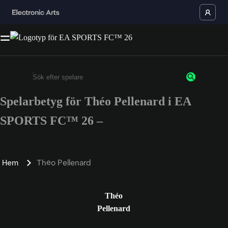
Spelarbetyg för Théo Pellenard i EA
Ange minst 3 tecken eller siffror
SPORTS FC™ 26 –
Hem
Théo Pellenard
Théo
Pellenard