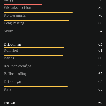
Frisparksprecision
39
Kortpassningar
70
Long Passing
66
Skruv
54
Dribblingar
65
Rörlighet
61
Balans
60
Reaktionsförmåga
66
Bollbehandling
67
Dribblingar
65
Kyla
65
Försvar
69