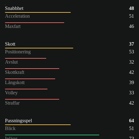
Snabbhet
48
Acceleration
51
Maxfart
46
Skott
37
Positionering
53
Avslut
32
Skottkraft
42
Långskott
39
Volley
33
Straffar
42
Passningsspel
64
Blick
51
Inlägg
73