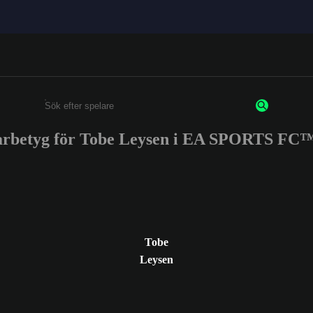
arbetyg för Tobe Leysen i EA SPORTS FC™
Ange minst 3 tecken eller siffror
Tobe
Leysen