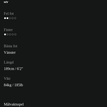
MV
Fel fot
Finter
Bästa fot
Vänster
Längd
189cm / 6'2"
Vikt
84kg / 185lb
Målvaktsspel