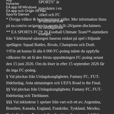
Nyheter
EA app till Windows
EA app och Origin till Mac
Sports Games
* Övriga villkor & begränsningar gäller. Mer
information finns
på ea.com/sv-se/games/ea-sports-fc/fc-26
/game-disclaimers.
** EA SPORTS FC™ 26 Football Ultimate Team™-statistiken
från Världsturné-säsongen baseras endast på spel i följande
spellägen: Squad Battles, Rivals, Champions och Draft.
††För att kunna få alla 6 000 FC-poäng måste du uppfylla
villkoren för att få den första uppsättningen FC-poäng senast
den 15 juni 2026. Om du löser in efter 15 september 2026 får
du inga FC-poäng.
§ Val plockas från Utslagskungligheter, Fantasy FC, FUT-
födelsedag, Anta utmaningen och UEFA Road to the Final.
§§ Val plockas från Utslagskungligheter, Fantasy FC, FUT-
födelsedag och Titeltitaner.
§§§ Val inkluderar 1 spelare från vart och ett av; Argentina,
Brasilien, Kanada, England, Frankrike, Tyskland, Mexiko,