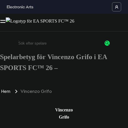
Spelarbetyg för Vincenzo Grifo i EA
Ange minst 3 tecken eller siffror
SPORTS FC™ 26 –
Hem
Vincenzo Grifo
Vincenzo
Grifo