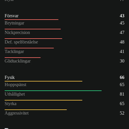
Försvar
43
Brytningar
45
Nickprecision
47
Def. spelförståelse
48
Tacklingar
41
Glidtacklingar
30
Fysik
66
Hoppspänst
65
Uthållighet
81
Styrka
65
Aggressivitet
52