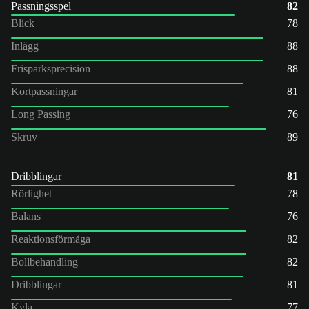
Passningsspel
82
Blick
78
Inlägg
88
Frisparksprecision
88
Kortpassningar
81
Long Passing
76
Skruv
89
Dribblingar
81
Rörlighet
78
Balans
76
Reaktionsförmåga
82
Bollbehandling
82
Dribblingar
81
Kyla
77