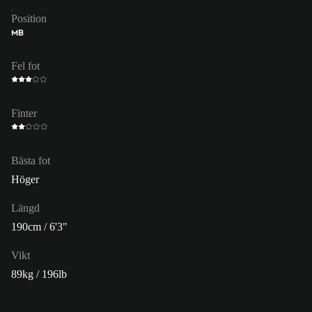
Position
MB
Fel fot
Finter
Bästa fot
Höger
Längd
190cm / 6'3"
Vikt
89kg / 196lb