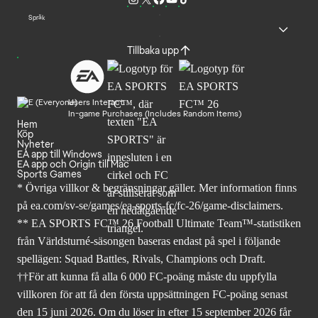
Språk
Tillbaka upp
Users Interact
In-game Purchases (Includes Random Items)
Hem
Köp
Nyheter
EA app till Windows
EA app och Origin till Mac
Sports Games
* Övriga villkor & begränsningar gäller. Mer
information finns
på ea.com/sv-se/games/ea-sports-fc/fc-26
/game-disclaimers.
** EA SPORTS FC™ 26 Football Ultimate Team™-statistiken
från Världsturné-säsongen baseras endast på spel i följande
spellägen: Squad Battles, Rivals, Champions och Draft.
††För att kunna få alla 6 000 FC-poäng måste du uppfylla
villkoren för att få den första uppsättningen FC-poäng senast
den 15 juni 2026. Om du löser in efter 15 september 2026 får