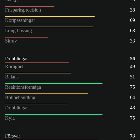
Frisparksprecision
38
Kortpassningar
69
Long Passing
68
Skruv
33
Dribblingar
56
Rörlighet
49
Balans
51
Reaktionsförmåga
75
Bollbehandling
64
Dribblingar
48
Kyla
75
Försvar
73