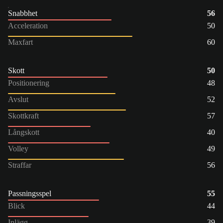
Snabbhet
56
Acceleration
50
Maxfart
60
Skott
50
Positionering
48
Avslut
52
Skottkraft
57
Långskott
40
Volley
49
Straffar
56
Passningsspel
55
Blick
44
Inlägg
39