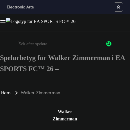
Spelarbetyg för Walker Zimmerman i EA
Ange minst 3 tecken eller siffror
SPORTS FC™ 26 –
Hem
Walker Zimmerman
Walker
Zimmerman