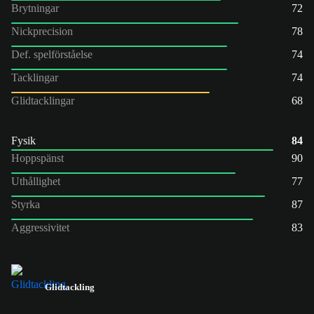
Brytningar
72
Nickprecision
78
Def. spelförståelse
74
Tacklingar
74
Glidtacklingar
68
Fysik
84
Hoppspänst
90
Uthållighet
77
Styrka
87
Aggressivitet
83
Glidtackling