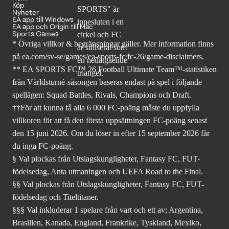
Köp
Nyheter
EA app till Windows
EA app och Origin till Mac
Sports Games
* Övriga villkor & begränsningar gäller. Mer
information finns
på ea.com/sv-se/games/ea-sports-fc/fc-26
/game-disclaimers.
** EA SPORTS FC™ 26 Football Ultimate Team™-statistiken
från Världsturné-säsongen baseras endast på spel i följande
spellägen: Squad Battles, Rivals, Champions och Draft.
††För att kunna få alla 6 000 FC-poäng måste du uppfylla
villkoren för att få den första uppsättningen FC-poäng senast
den 15 juni 2026. Om du löser in efter 15 september 2026 får
du inga FC-poäng.
§ Val plockas från Utslagskungligheter, Fantasy FC, FUT-
födelsedag, Anta utmaningen och UEFA Road to the Final.
§§ Val plockas från Utslagskungligheter, Fantasy FC, FUT-
födelsedag och Titeltitaner.
§§§ Val inkluderar 1 spelare från vart och ett av; Argentina,
Brasilien, Kanada, England, Frankrike, Tyskland, Mexiko,