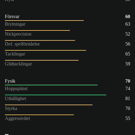
Försvar
60
Brytningar
63
Nickprecision
52
Def. spelförståelse
56
Tacklingar
65
Glidtacklingar
59
Fysik
70
Hoppspänst
74
Uthållighet
81
Styrka
70
Aggressivitet
55