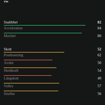
VM
Snabbhet
82
Acceleration
84
Maxfart
80
Skott
52
Positionering
62
Avslut
50
Skottkraft
54
Långskott
49
Volley
57
Straffar
56