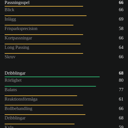
Passningsspel
66
Blick
66
Inlägg
69
Frisparksprecision
58
Kortpassningar
66
Long Passing
64
Skruv
66
Dribblingar
68
Rörlighet
80
Balans
77
Reaktionsförmåga
61
Bollbehandling
66
Dribblingar
68
Kyla
59