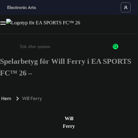
Spelarbetyg för Will Ferry i EA SPORTS
Ange minst 3 tecken eller siffror
FC™ 26 –
Hem
Will Ferry
Will
Ferry