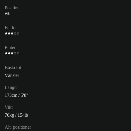
Position
VB
Fel fot
Finter
Bästa fot
Vänster
Längd
173cm / 5'8"
Vikt
70kg / 154lb
Alt. positioner