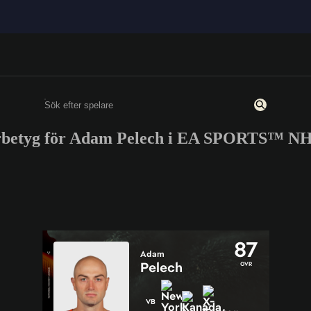
rbetyg för Adam Pelech i EA SPORTS™ NH
Ange minst 3 tecken eller siffror
87
Adam
Pelech
OVR
VB