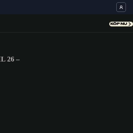
KÖP NU
L 26 –