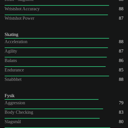
Wristshot Accuracy
88
Wristshot Power
87
Skating
Acceleration
88
Agility
87
Balans
86
Endurance
85
Snabbhet
88
Fysik
Aggression
79
Body Checking
83
Slagsmål
80