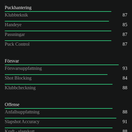
Puckhantering
Klubbteknik
87
Handeye
85
Passningar
87
Puck Control
87
Försvar
Försvarsuppfattning
93
Shot Blocking
84
Klubbcheckning
88
Offense
Anfallsuppfattning
88
Slapshot Accuracy
91
Kraft - slagskott
88