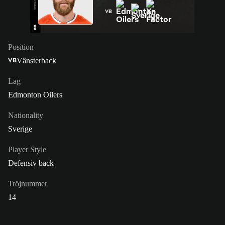
VB
Position
Vänsterback
VB
Lag
Edmonton Oilers
Nationality
Sverige
Player Style
Defensiv back
Tröjnummer
14