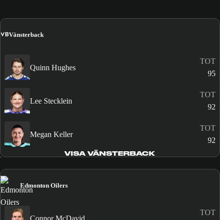
VB
Vänsterback
TOT
Quinn Hughes
95
TOT
Lee Stecklein
92
TOT
Megan Keller
92
VISA VÄNSTERBACK
Edmonton Oilers
TOT
Connor McDavid