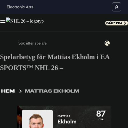
KÖP NU
Spelarbetyg för Mattias Ekholm i EA
Ange minst 3 tecken eller siffror
SPORTS™ NHL 26 –
HEM
MATTIAS EKHOLM
87
Mattias
OVR
Ekholm