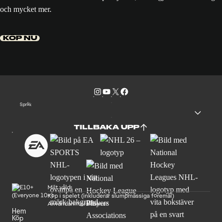
och mycket mer.
KÖP NU
Språk
TILLBAKA UPP
Milt våld
Köp i spelet (inkluderar slumpmässiga föremål)
Användarinteraktioner
Hem
Köp