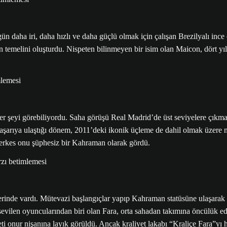
n daha iri, daha hızlı ve daha güçlü olmak için çalışan Brezilyalı ince
yin temelini oluşturdu. Nispeten bilinmeyen bir isim olan Maicon, dört 
r şeyi görebiliyordu. Saha görüşü Real Madrid’de üst seviyelere çıkmas
aşarıya ulaştığı dönem, 2011’deki ikonik üçleme de dahil olmak üzere n
erkes onu şüphesiz bir Kahraman olarak gördü.
inde vardı. Mütevazi başlangıçlar yapıp Kahraman statüsüne ulaşarak çı
en sevilen oyuncularından biri olan Fara, orta sahadan takımına öncülük
aliyeti onur nişanına layık görüldü. Ancak kraliyet lakabı “Kraliçe Fara”y