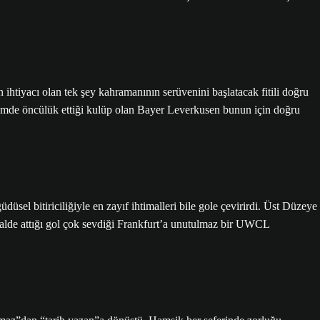
htiyacı olan tek şey kahramanının serüvenini başlatacak fitili doğru
de öncülük ettiği kulüp olan Bayer Leverkusen bunun için doğru
sel bitiriciliğiyle en zayıf ihtimalleri bile gole çevirirdi. Üst Düzeye
lde attığı gol çok sevdiği Frankfurt’a unutulmaz bir UWCL