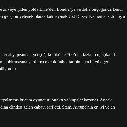
ve zirveye giden yolda Lille’den Londra’ya ve daha birçoğunda kendi
eyken genç bir yetenek olarak kalmayarak Üst Düzey Kahramana dönüştü
her altyapısından yetiştiği kulübü ile 700’den fazla maça çıkarak
 kaldırmasına yardımcı olarak futbol tarihinin en büyük geri
iliyordur.
izi hırpalanmış hücum oyuncusu bıraktı ve kupalar kazandı. Ancak
na elinden gelen çabayı sarf etti. Stam, Avrupa'nın en iyi ve en