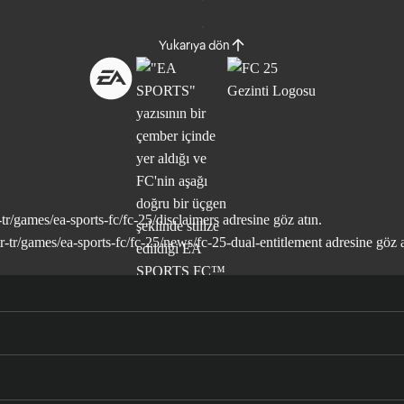
Yukarıya dön
tr/games/ea-sports-fc/fc-25/disclaimers
adresine göz atın.
-tr/games/ea-sports-fc/fc-25/news/fc-25-dual-entitlement
adresine göz a