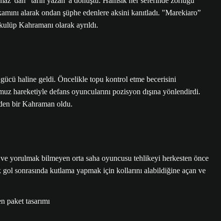
aramaz”dan “tarih yazan”a dönüştü. Hamsik her seferinde zorluğu
kamını alarak ondan şüphe edenlere aksini kanıtladı. "Marekiaro”
kulüp Kahramanı olarak ayrıldı.
ü haline geldi. Öncelikle topu kontrol etme becerisini
muz hareketiyle defans oyuncularını pozisyon dışına yönlendirdi.
eden bir Kahraman oldu.
ve yorulmak bilmeyen orta saha oyuncusu tehlikeyi herkesten önce
gol sonrasında kutlama yapmak için kollarını alabildiğine açan ve