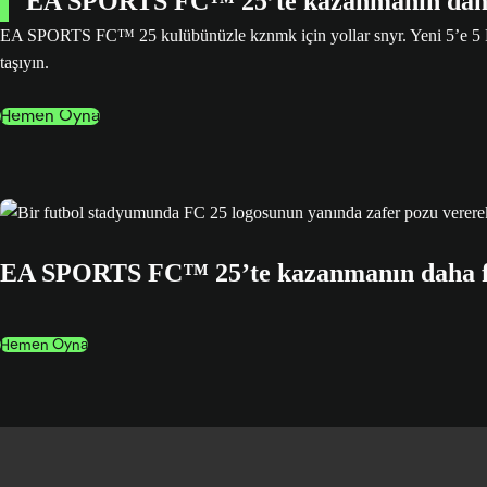
EA SPORTS FC™ 25’te kazanmanın daha
EA SPORTS FC™ 25 kulübünüzle kznmk için yollar snyr. Yeni 5’e 5 Rush
taşıyın.
Hemen Oyna
EA SPORTS FC™ 25’te kazanmanın daha f
Hemen Oyna