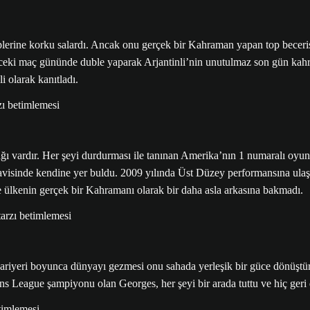
iplerine korku salardı. Ancak onu gerçek bir Kahraman yapan top beceri
eki maç gününde duble yaparak Arjantinli’nin unutulmaz son gün kahra
i olarak kanıtladı.
ı vardır. Her şeyi durdurması ile tanınan Amerika’nın 1 numaralı oyun
avisinde kendine yer buldu. 2009 yılında Üst Düzey performansına ulaştı
e ülkenin gerçek bir Kahramanı olarak bir daha asla arkasına bakmadı.
riyeri boyunca dünyayı gezmesi onu sahada yerleşik bir güce dönüştür
ague şampiyonu olan Georges, her şeyi bir arada tuttu ve hiç geri d