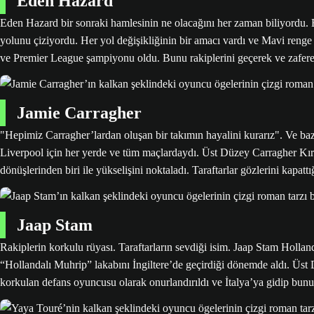
Eden Hazard
Eden Hazard bir sonraki hamlesinin ne olacağını her zaman biliyordu. 
yolunu çiziyordu. Her yol değişikliğinin bir amacı vardı ve Mavi ren
ve Premier League şampiyonu oldu. Bunu rakiplerini geçerek ve zafere 
Jamie Carragher
"Hepimiz Carragher’lardan oluşan bir takımın hayalini kurarız". Ve baz
Liverpool için her yerde ve tüm maçlardaydı. Üst Düzey Carragher Kır
dönüşlerinden biri ile yükselişini noktaladı. Taraftarlar gözlerini kap
Jaap Stam
Rakiplerin korkulu rüyası. Taraftarların sevdiği isim. Jaap Stam Hollan
“Hollandalı Muhrip” lakabını İngiltere’de geçirdiği dönemde aldı. Üst
korkulan defans oyuncusu olarak onurlandırıldı ve İtalya’ya gidip bunu 