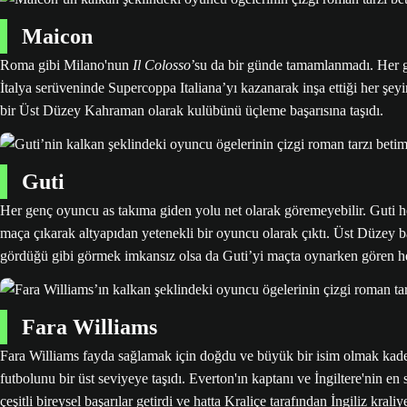
Maicon
Roma gibi Milano'nun
Il Colosso
’su da bir günde tamamlanmadı. Her gü
İtalya serüveninde Supercoppa Italiana’yı kazanarak inşa ettiği her şe
bir Üst Düzey Kahraman olarak kulübünü üçleme başarısına taşıdı.
Guti
Her genç oyuncu as takıma giden yolu net olarak göremeyebilir. Guti he
maça çıkarak altyapıdan yetenekli bir oyuncu olarak çıktı. Üst Düzey b
gördüğü gibi görmek imkansız olsa da Guti’yi maçta oynarken gören h
Fara Williams
Fara Williams fayda sağlamak için doğdu ve büyük bir isim olmak kader
futbolunu bir üst seviyeye taşıdı. Everton'ın kaptanı ve İngiltere'nin 
çeşitli bireysel başarılar getirdi ve hatta Kraliçe tarafından İngiliz kr