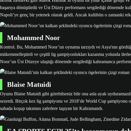
İkonik mohavkı gibi Marek Hamsik’in oyunu da yıllar içinde gelişti ve 
başarıya dönüştürdü ve Üst Düzey performans sergilediği dönemde kulüp 
Napoli’ye genç bir yetenek olarak geldi. Ancak kulübün o zamanki rek
Mohammed Noor
Kontrol. Bu, Mohammed Noor’un oynama tarzıydı ve Asya'nın gördüğü e
mükemmelleştirdi ve çeşitli lig şampiyonlukları kazanma yolunda ilerle
Noor’un Üst Düzeye ulaştığı dönemde sergilediği kahramanca performans
Blaise Matuidi
Oyunu Blaise Matuidi gibi görebilseniz bile ona asla ayak uyduramaz
sezerdi. Birçok kez lig şampiyonu ve 2018’de World Cup şampiyonu olan
sahada koşup takımını zaferlere taşıyan bir Kahramandı.