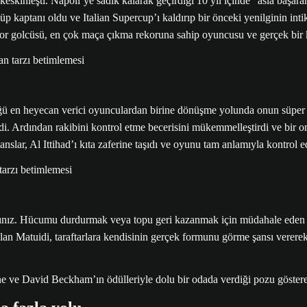
keskinleşti. Napoli’ye sadık kalarak geçirdiği 10 yıl içinde “asla baş
kaptanı oldu ve Italian Supercup’ı kaldırıp bir önceki yenilginin inti
or golcüsü, en çok maça çıkma rekoruna sahip oyuncusu ve gerçek bir 
n heyecan verici oyunculardan birine dönüşme yolunda onun süper güc
di. Ardından rakibini kontrol etme becerisini mükemmelleştirdi ve bir o
lar, Al Ittihad’ı kıta zaferine taşıdı ve oyunu tam anlamıyla kontrol 
dınız. Hücumu durdurmak veya topu geri kazanmak için müdahale eden 
 Matuidi, taraftarlara kendisinin gerçek formunu görme şansı vererek 