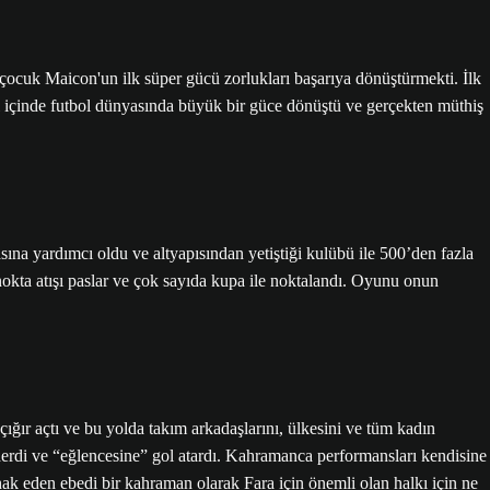
 çocuk Maicon'un ilk süper gücü zorlukları başarıya dönüştürmekti. İlk
yıl içinde futbol dünyasında büyük bir güce dönüştü ve gerçekten müthiş
ına yardımcı oldu ve altyapısından yetiştiği kulübü ile 500’den fazla
okta atışı paslar ve çok sayıda kupa ile noktalandı. Oyunu onun
ğır açtı ve bu yolda takım arkadaşlarını, ülkesini ve tüm kadın
 ederdi ve “eğlencesine” gol atardı. Kahramanca performansları kendisine
ı hak eden ebedi bir kahraman olarak Fara için önemli olan halkı için ne