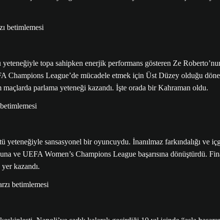
yeteneğiyle topa sahipken enerjik performans gösteren Ze Roberto’nun i
EFA Champions League’de mücadele etmek için Üst Düzey olduğu dönem
üm maçlarda parlama yeteneği kazandı. İşte orada bir Kahraman oldu.
ü yeteneğiyle sansasyonel bir oyuncuydu. İnanılmaz farkındalığı ve içgüdü
luğuna ve UEFA Women’s Champions League başarısına dönüştürdü. Fina
 yer kazandı.