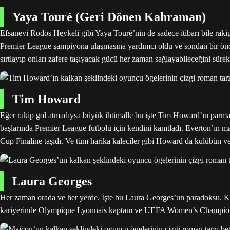
Yaya Touré (Geri Dönen Kahraman)
Efsanevi Rodos Heykeli gibi Yaya Touré’nin de sadece itibarı bile rak
Premier League şampiyona ulaşmasına yardımcı oldu ve sondan bir önc
sırtlayıp onları zafere taşıyacak gücü her zaman sağlayabileceğini sürekl
Tim Howard
Eğer rakip gol atmadıysa büyük ihtimalle bu işte Tim Howard’ın parmağ
başlarında Premier League futbolu için kendini kanıtladı. Everton’ın m
Cup Finaline taşıdı. Ve tüm harika kaleciler gibi Howard da kulübün v
Laura Georges
Her zaman orada ve her yerde. İşte bu Laura Georges’un paradoksu. Ka
kariyerinde Olympique Lyonnais kaptanı ve UEFA Women’s Champions Le