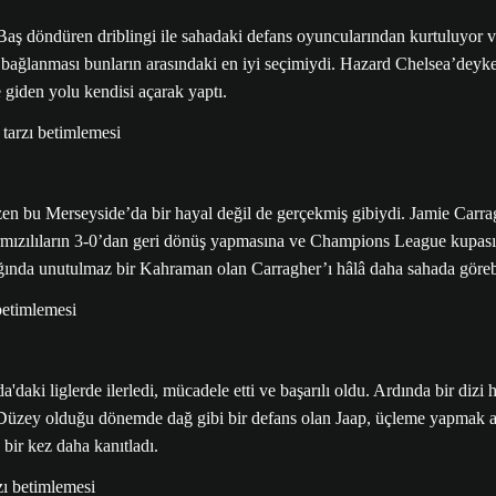
Baş döndüren driblingi ile sahadaki defans oyuncularından kurtuluyor 
ge bağlanması bunların arasındaki en iyi seçimiydi. Hazard Chelsea’d
giden yolu kendisi açarak yaptı.
en bu Merseyside’da bir hayal değil de gerçekmiş gibiydi. Jamie Carrag
mızılıların 3-0’dan geri dönüş yapmasına ve Champions League kupasını
attığında unutulmaz bir Kahraman olan Carragher’ı hâlâ daha sahada göreb
da'daki liglerde ilerledi, mücadele etti ve başarılı oldu. Ardında bir d
 Düzey olduğu dönemde dağ gibi bir defans olan Jaap, üçleme yapmak adı
bir kez daha kanıtladı.