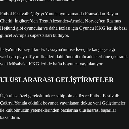
Futbol Festivali: Çağrıyı Yanıtla aynı zamanda Fransa’dan Rayan
Cherki, İngiltere’den Trent Alexander-Arnold, Norveç’ten Rasmus
Højlund gibi oyuncular ve daha fazlası için Oyuncu KKG’leri ile bazı
güncel Avrupalı süperstarları kutluyor.
İtalya'nın Kuzey İrlanda, Ukrayna'nın ise İsveç ile karşılaşacağı
yaklaşan play-off yarı finalleri dahil önemli mücadeleleri öne çıkararak
yeni Müsabaka KKG’leri de hafta boyunca yayınlanıyor.
ULUSLARARASI GELİŞTİRMELER
Üçü ulusa özel gereksinimlere sahip olmak üzere Futbol Festivali:
Çağrıyı Yanıtla etkinlik boyunca yayınlanan dokuz yeni Geliştirmeler
ile kulübünüzün yeteneklerinden bazılarına uluslararası başarılar
kazandırın.