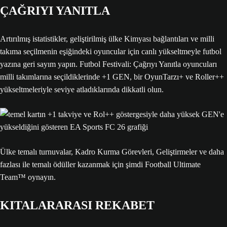
ÇAĞRIYI YANITLA
Artırılmış istatistikler, geliştirilmiş ülke Kimyası bağlantıları ve milli
takıma seçilmenin eşiğindeki oyuncular için canlı yükseltmeyle futbol
yazına geri sayım yapın. Futbol Festivali: Çağrıyı Yanıtla oyuncuları
milli takımlarına seçildiklerinde +1 GEN, bir OyunTarzı+ ve Roller++
yükseltmeleriyle seviye atladıklarında dikkatli olun.
Ülke temalı turnuvalar, Kadro Kurma Görevleri, Geliştirmeler ve daha
fazlası ile temalı ödüller kazanmak için şimdi Football Ultimate
Team™ oynayın.
KITALARARASI REKABET