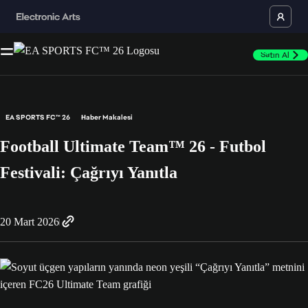
Satın Al
EA SPORTS FC™ 26
Haber Makalesi
Football Ultimate Team™ 26 - Futbol
Festivali: Çağrıyı Yanıtla
20 Mart 2026