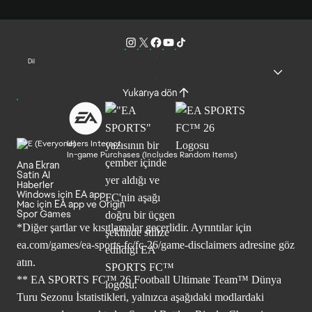
Dil
Yukarıya dön
Users Interact
In-game Purchases (Includes Random Items)
Ana Ekran
Satin Al
Haberler
Windows için EA app
Mac için EA app ve Origin
Spor Games
*Diğer şartlar ve kısıtlamalar geçerlidir. Ayrıntılar için
ea.com/games/ea-sports-fc/fc-26/game-disclaimers
adresine göz
atın.
** EA SPORTS FC™ 26 Football Ultimate Team™ Dünya
Turu Sezonu İstatistikleri, yalnızca aşağıdaki modlardaki