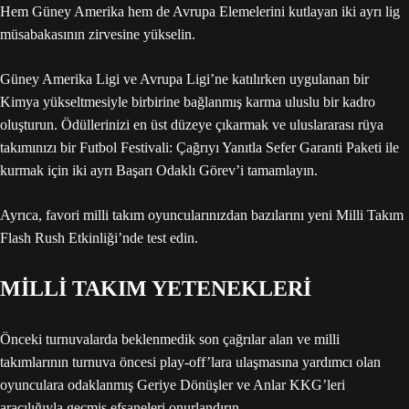
Hem Güney Amerika hem de Avrupa Elemelerini kutlayan iki ayrı lig
müsabakasının zirvesine yükselin.
Güney Amerika Ligi ve Avrupa Ligi’ne katılırken uygulanan bir
Kimya yükseltmesiyle birbirine bağlanmış karma uluslu bir kadro
oluşturun. Ödüllerinizi en üst düzeye çıkarmak ve uluslararası rüya
takımınızı bir Futbol Festivali: Çağrıyı Yanıtla Sefer Garanti Paketi ile
kurmak için iki ayrı Başarı Odaklı Görev’i tamamlayın.
Ayrıca, favori milli takım oyuncularınızdan bazılarını yeni Milli Takım
Flash Rush Etkinliği’nde test edin.
MİLLİ TAKIM YETENEKLERİ
Önceki turnuvalarda beklenmedik son çağrılar alan ve milli
takımlarının turnuva öncesi play-off’lara ulaşmasına yardımcı olan
oyunculara odaklanmış Geriye Dönüşler ve Anlar KKG’leri
aracılığıyla geçmiş efsaneleri onurlandırın.