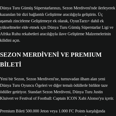
Dünya Turu Gümüş Süperstarlarınızı, Sezon Merdiveni'nde ilerleyerek
kazanılan bir dizi bağlantılı Geliştirme aracılığıyla geliştirin. Üç
aşamalı zincirleme Geliştirmeye ek olarak, OyunTarzı+ dahil ek
yükseltmeler elde etmek için Dünya Turu Gümüş Süperstarlar Ligi ve
Afrika Ruhu rekabetleri aracılığıyla ilave Geliştirme Malzemelerinin
kilidini açın.
SEZON MERDİVENİ VE PREMIUM
BİLETİ
Yeni bir Sezon, Sezon Merdiveni'ne, turnuvadan ilham alan yeni
Dünya Turu Oyuncu Ögeleri ve diğer temalı ödüllerle birlikte taze
ödüller getiriyor. Standart Sezon Merdiveni, Dünya Turu Justin
Kluivert ve Festival of Football: Captain ICON Xabi Alonso'yu içerir.
Premium Bileti 500.000 Jeton veya 1.000 FC Points karşılığında