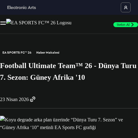
Satın Al
EA SPORTS FC™ 26
Haber Makalesi
Football Ultimate Team™ 26 - Dünya Turu
7. Sezon: Güney Afrika '10
23 Nisan 2026