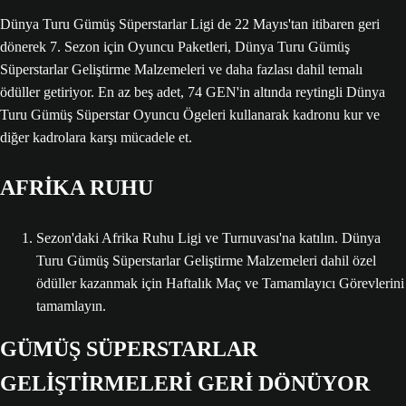
Dünya Turu Gümüş Süperstarlar Ligi de 22 Mayıs'tan itibaren geri
dönerek 7. Sezon için Oyuncu Paketleri, Dünya Turu Gümüş
Süperstarlar Geliştirme Malzemeleri ve daha fazlası dahil temalı
ödüller getiriyor. En az beş adet, 74 GEN'in altında reytingli Dünya
Turu Gümüş Süperstar Oyuncu Ögeleri kullanarak kadronu kur ve
diğer kadrolara karşı mücadele et.
AFRİKA RUHU
Sezon'daki Afrika Ruhu Ligi ve Turnuvası'na katılın. Dünya
Turu Gümüş Süperstarlar Geliştirme Malzemeleri dahil özel
ödüller kazanmak için Haftalık Maç ve Tamamlayıcı Görevlerini
tamamlayın.
GÜMÜŞ SÜPERSTARLAR
GELİŞTİRMELERİ GERİ DÖNÜYOR