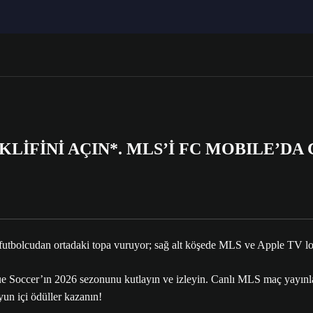
EKLİFİNİ AÇIN*. MLS’İ FC MOBILE’DA
occer’ın 2026 sezonunu kutlayın ve izleyin. Canlı MLS maç yayınl
yun içi ödüller kazanın!