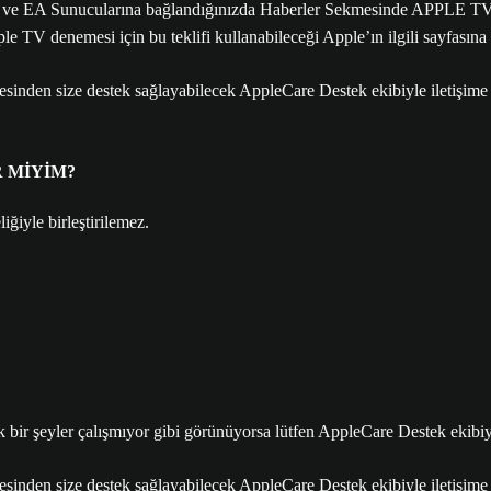
 EA Sunucularına bağlandığınızda Haberler Sekmesinde APPLE TV T
Apple TV denemesi için bu teklifi kullanabileceği Apple’ın ilgili sa
esinden size destek sağlayabilecek AppleCare Destek ekibiyle iletişime
R MİYİM?
iğiyle birleştirilemez.
 bir şeyler çalışmıyor gibi görünüyorsa lütfen AppleCare Destek ekibiy
esinden size destek sağlayabilecek AppleCare Destek ekibiyle iletişime