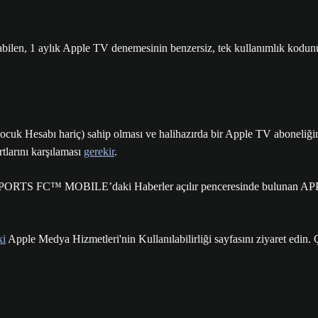
ilen, 1 aylık Apple TV denemesinin benzersiz, tek kullanımlık kodunu 
Çocuk Hesabı hariç) sahip olması ve halihazırda bir Apple TV aboneliğ
rtlarını karşılaması
gerekir
.
r EA SPORTS FC™ MOBILE’daki Haberler açılır penceresinde bulun
ki
Apple Medya Hizmetleri'nin Kullanılabilirliği sayfasını ziyaret edin