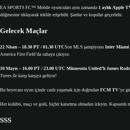
EA SPORTS FC™ Mobile oyuncuları aynı zamanda
1 aylık Apple 
düğmesine tıklayarak teklife erişebilir. Şartlar ve koşullar geçerlidir.
Gelecek Maçlar
22 Nisan – 18.30 PT / 01.30 UTC
Son MLS şampiyonu
Inter Miami
America First Field’da sahaya çıkıyor.
10 Mayıs – 16.00 PT / 23.00 UTC Minnesota United’lı
James Rodrí
Torres ile karşı karşıya geliyor!
Bu heyecanı oyun içinde canlı yaşamak için doğrudan
FCM TV
’ye gi
Her kulübü, maçı ve golü, hiçbir karartma olmadan izleyin. Kapsamlı m
SSS