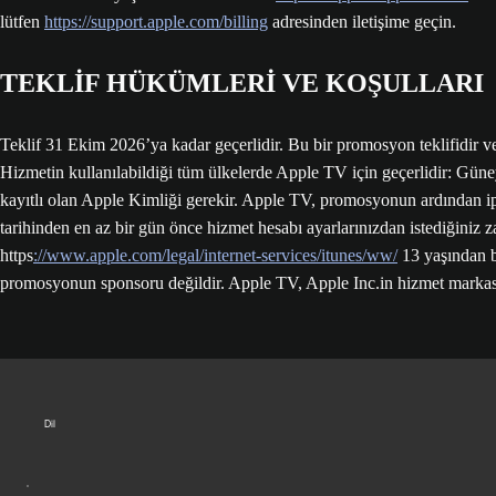
lütfen
https://support.apple.com/billing
adresinden iletişime geçin.
TEKLİF HÜKÜMLERİ VE KOŞULLARI
Teklif 31 Ekim 2026’ya kadar geçerlidir. Bu bir promosyon teklifidir ve 
Hizmetin kullanılabildiği tüm ülkelerde Apple TV için geçerlidir: Gün
kayıtlı olan Apple Kimliği gerekir. Apple TV, promosyonun ardından ipta
tarihinden en az bir gün önce hizmet hesabı ayarlarınızdan istediğiniz za
https
://www.apple.com/legal/internet-services/itunes/ww/
13 yaşından b
promosyonun sponsoru değildir. Apple TV, Apple Inc.in hizmet markası
Dil