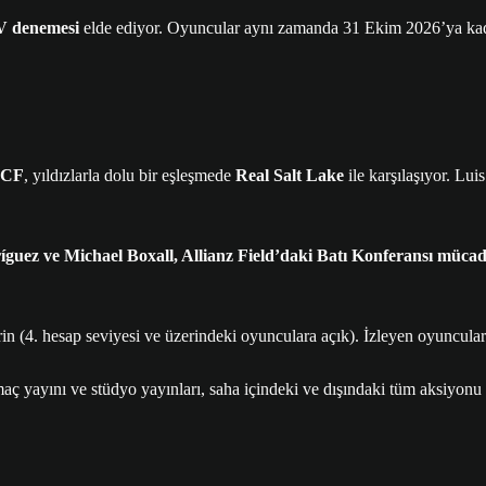
TV denemesi
elde ediyor. Oyuncular aynı zamanda 31 Ekim 2026’ya
 CF
, yıldızlarla dolu bir eşleşmede
Real Salt Lake
ile karşılaşıyor. Lu
guez ve Michael Boxall, Allianz Field’daki Batı Konferansı müca
rin (4. hesap seviyesi ve üzerindeki oyunculara açık). İzleyen oyuncul
aç yayını ve stüdyo yayınları, saha içindeki ve dışındaki tüm aksiyonu