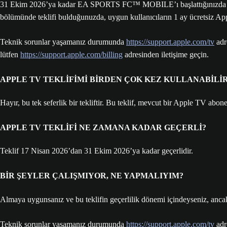
31 Ekim 2026’ya kadar EA SPORTS FC™ MOBILE’ı başlattığınızda ve
bölümünde teklifi bulduğunuzda, uygun kullanıcıların 1 ay ücretsiz 
Teknik sorunlar yaşamanız durumunda
https://support.apple.com/tv
adr
lütfen
https://support.apple.com/billing
adresinden iletişime geçin.
APPLE TV TEKLİFİMİ BİRDEN ÇOK KEZ KULLANABİLİ
Hayır, bu tek seferlik bir tekliftir. Bu teklif, mevcut bir Apple TV abonel
APPLE TV TEKLİFİ NE ZAMANA KADAR GEÇERLİ?
Teklif 17 Nisan 2026’dan 31 Ekim 2026’ya kadar geçerlidir.
BİR ŞEYLER ÇALIŞMIYOR, NE YAPMALIYIM?
Almaya uygunsanız ve bu teklifin geçerlilik dönemi içindeyseniz, ancak
Teknik sorunlar yaşamanız durumunda
https://support.apple.com/tv
adr