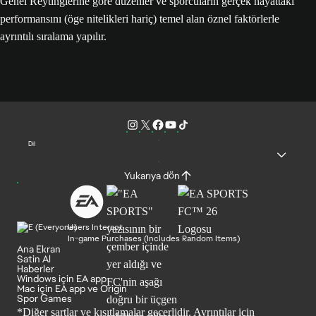
Genel Reytinglerine göre düzenler ve sporcuların gerçek hayattaki
performansını (öge nitelikleri hariç) temel alan öznel faktörlerle
ayrıntılı sıralama yapılır.
Dil
Yukarıya dön
Users Interact
In-game Purchases (Includes Random Items)
Ana Ekran
Satin Al
Haberler
Windows için EA app
Mac için EA app ve Origin
Spor Games
*Diğer şartlar ve kısıtlamalar geçerlidir. Ayrıntılar için