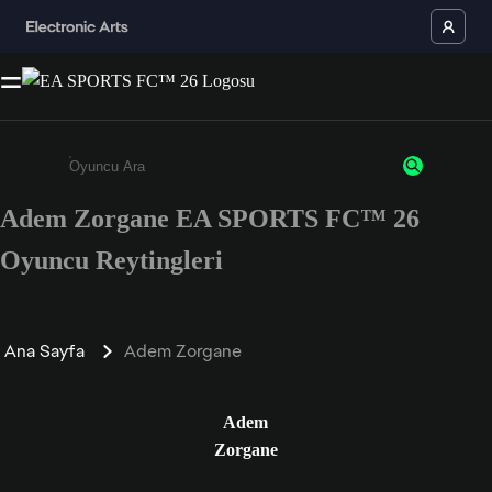
Adem Zorgane EA SPORTS FC™ 26
Enter a minimum of 3 characters or numbers
Oyuncu Reytingleri
Ana Sayfa
Adem Zorgane
Adem
Zorgane