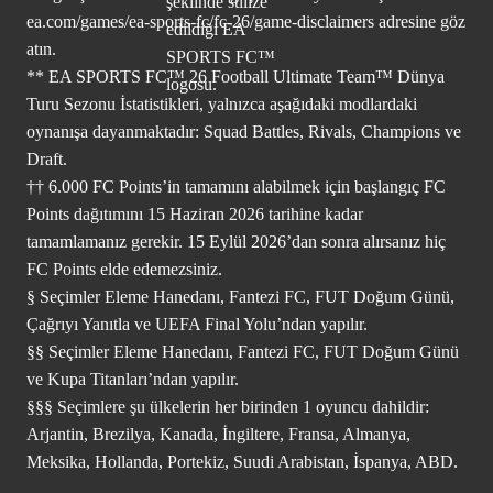
ea.com/games/ea-sports-fc/fc-26/game-disclaimers
adresine göz
atın.
** EA SPORTS FC™ 26 Football Ultimate Team™ Dünya
Turu Sezonu İstatistikleri, yalnızca aşağıdaki modlardaki
oynanışa dayanmaktadır: Squad Battles, Rivals, Champions ve
Draft.
†† 6.000 FC Points’in tamamını alabilmek için başlangıç FC
Points dağıtımını 15 Haziran 2026 tarihine kadar
tamamlamanız gerekir. 15 Eylül 2026’dan sonra alırsanız hiç
FC Points elde edemezsiniz.
§ Seçimler Eleme Hanedanı, Fantezi FC, FUT Doğum Günü,
Çağrıyı Yanıtla ve UEFA Final Yolu’ndan yapılır.
§§ Seçimler Eleme Hanedanı, Fantezi FC, FUT Doğum Günü
ve Kupa Titanları’ndan yapılır.
§§§ Seçimlere şu ülkelerin her birinden 1 oyuncu dahildir:
Arjantin, Brezilya, Kanada, İngiltere, Fransa, Almanya,
Meksika, Hollanda, Portekiz, Suudi Arabistan, İspanya, ABD.