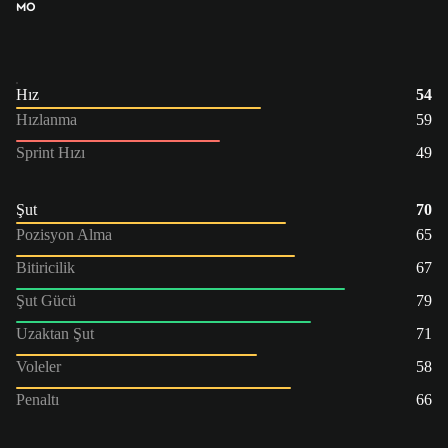
MO
Hız
54
Hızlanma
59
Sprint Hızı
49
Şut
70
Pozisyon Alma
65
Bitiricilik
67
Şut Gücü
79
Uzaktan Şut
71
Voleler
58
Penaltı
66