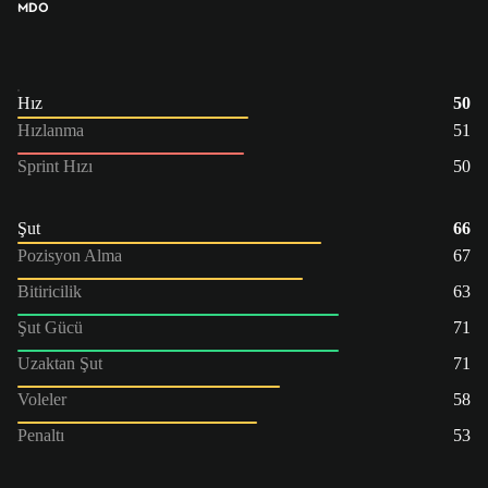
MDO
Hız
50
Hızlanma
51
Sprint Hızı
50
Şut
66
Pozisyon Alma
67
Bitiricilik
63
Şut Gücü
71
Uzaktan Şut
71
Voleler
58
Penaltı
53