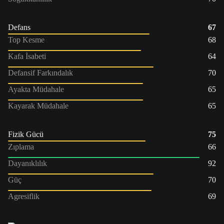
Defans
67
Top Kesme
68
Kafa İsabeti
64
Defansif Farkındalık
70
Ayakta Müdahale
65
Kayarak Müdahale
65
Fizik Gücü
75
Zıplama
66
Dayanıklılık
92
Güç
70
Agresiflik
69