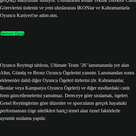
gerçekçi stadyumlar sunuyor. Uluslararası temalı Teknik Direktör Canlı
Görevlerini üstlenin ve yeni uluslararası İKONlar ve Kahramanlarla
Oyuncu Kariyeri'ne adım atın.
Hemen Oyna
Oyuncu Reytingi tablosu, Ultimate Team ’26’ lansmanında yer alan
Altın, Gümüş ve Bronz Oyuncu Ögelerini yansıtır. Lansmandan sonra
eklenenler dahil diğer Oyuncu Ögeleri türlerini (ör. Kahramanlar,
İkonlar veya Kampanya Oyuncu Ögeleri) ve diğer modlardaki canlı
form güncellemelerini yansıtmaz. Dereceye göre sıralamak, ögeleri
Genel Reytinglerine göre düzenler ve sporcuların gerçek hayattaki
performansını (öge nitelikleri hariç) temel alan öznel faktörlerle
ayrıntılı sıralama yapılır.