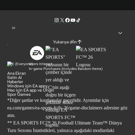
Dil
Yukarıya dön
Users Interact
In-game Purchases (Includes Random Items)
Ana Ekran
Satin Al
Haberler
Windows için EA app
Mac için EA app ve Origin
Spor Games
*Diğer şartlar ve kısıtlamalar geçerlidir. Ayrıntılar için
ea.com/games/ea-sports-fc/fc-26/game-disclaimers
adresine göz
atın.
** EA SPORTS FC™ 26 Football Ultimate Team™ Dünya
Turu Sezonu İstatistikleri, yalnızca aşağıdaki modlardaki