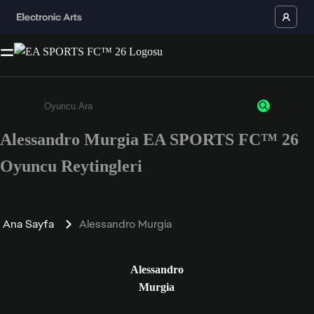
Alessandro Murgia EA SPORTS FC™ 26
Enter a minimum of 3 characters or numbers
Oyuncu Reytingleri
Ana Sayfa
Alessandro Murgia
Alessandro
Murgia