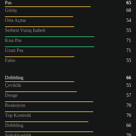
Pas
65
Görüş
68
Orta Açma
54
Serbest Vuruş İsabeti
55
Kısa Pas
71
Uzun Pas
71
Falso
55
Dribbling
66
Çeviklik
55
Denge
57
Reaksiyon
70
Top Kontrolü
70
Dribbling
66
Soğukkanlılık
70