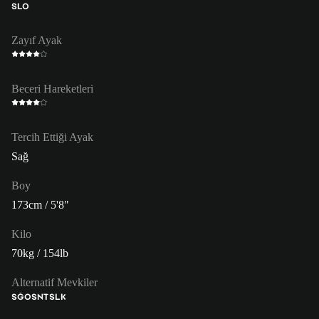
SLO
Zayıf Ayak
Beceri Hareketleri
Tercih Ettiği Ayak
Sağ
Boy
173cm / 5'8"
Kilo
70kg / 154lb
Alternatif Mevkiler
SĞO
SNT
SLK