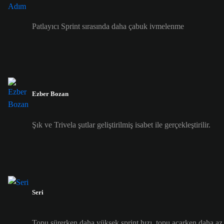
Patlayıcı Sprint sırasında daha çabuk ivmelenme
Ezber Bozan
Şık ve Trivela şutlar geliştirilmiş isabet ile gerçekleştirilir.
Seri
Topu sürerken daha yüksek sprint hızı, topu açarken daha az