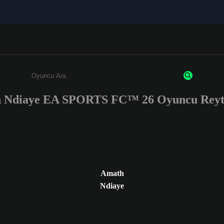
 Ndiaye EA SPORTS FC™ 26 Oyuncu Reyti
Enter a minimum of 3 characters or numbers
Amath
Ndiaye