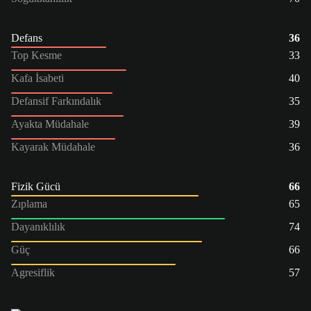
Defans
36
Top Kesme
33
Kafa İsabeti
40
Defansif Farkındalık
35
Ayakta Müdahale
39
Kayarak Müdahale
36
Fizik Gücü
66
Zıplama
65
Dayanıklılık
74
Güç
66
Agresiflik
57