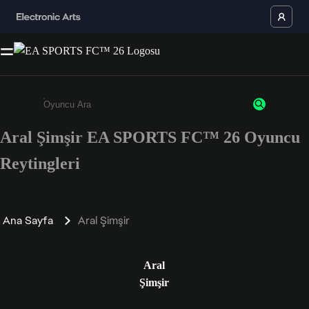
Aral Şimşir EA SPORTS FC™ 26 Oyuncu
Enter a minimum of 3 characters or numbers
Reytingleri
Ana Sayfa
Aral Şimşir
Aral
Şimşir