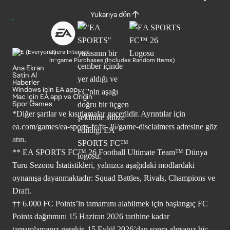
Yukarıya dön
Users Interact
In-game Purchases (Includes Random Items)
Ana Ekran
Satin Al
Haberler
Windows için EA app
Mac için EA app ve Origin
Spor Games
*Diğer şartlar ve kısıtlamalar geçerlidir. Ayrıntılar için
ea.com/games/ea-sports-fc/fc-26/game-disclaimers
adresine göz
atın.
** EA SPORTS FC™ 26 Football Ultimate Team™ Dünya
Turu Sezonu İstatistikleri, yalnızca aşağıdaki modlardaki
oynanışa dayanmaktadır: Squad Battles, Rivals, Champions ve
Draft.
†† 6.000 FC Points’in tamamını alabilmek için başlangıç FC
Points dağıtımını 15 Haziran 2026 tarihine kadar
tamamlamanız gerekir. 15 Eylül 2026’dan sonra alırsanız hiç