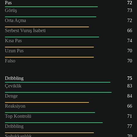
Pas
72
Görüş
73
Orta Açma
72
Serbest Vuruş İsabeti
66
Kısa Pas
74
Uzun Pas
70
Falso
70
Dribbling
75
Çeviklik
83
Denge
84
Reaksiyon
66
Top Kontrolü
71
Dribbling
77
Soğukkanlılık
70