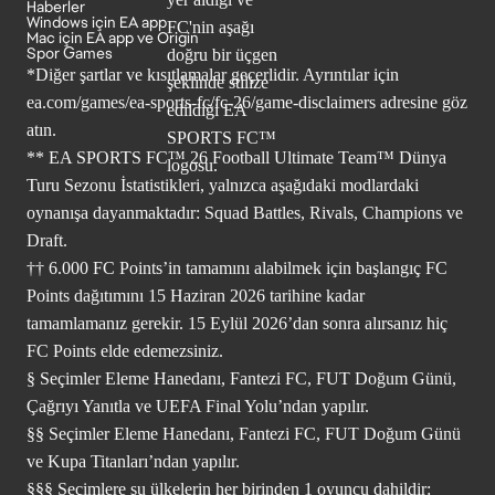
Haberler
Windows için EA app
Mac için EA app ve Origin
Spor Games
*Diğer şartlar ve kısıtlamalar geçerlidir. Ayrıntılar için
ea.com/games/ea-sports-fc/fc-26/game-disclaimers
adresine göz
atın.
** EA SPORTS FC™ 26 Football Ultimate Team™ Dünya
Turu Sezonu İstatistikleri, yalnızca aşağıdaki modlardaki
oynanışa dayanmaktadır: Squad Battles, Rivals, Champions ve
Draft.
†† 6.000 FC Points’in tamamını alabilmek için başlangıç FC
Points dağıtımını 15 Haziran 2026 tarihine kadar
tamamlamanız gerekir. 15 Eylül 2026’dan sonra alırsanız hiç
FC Points elde edemezsiniz.
§ Seçimler Eleme Hanedanı, Fantezi FC, FUT Doğum Günü,
Çağrıyı Yanıtla ve UEFA Final Yolu’ndan yapılır.
§§ Seçimler Eleme Hanedanı, Fantezi FC, FUT Doğum Günü
ve Kupa Titanları’ndan yapılır.
§§§ Seçimlere şu ülkelerin her birinden 1 oyuncu dahildir: