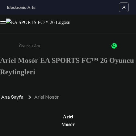
Ariel Mosór EA SPORTS FC™ 26 Oyuncu
Enter a minimum of 3 characters or numbers
Reytingleri
Ana Sayfa
Ariel Mosór
Ariel
Mosór