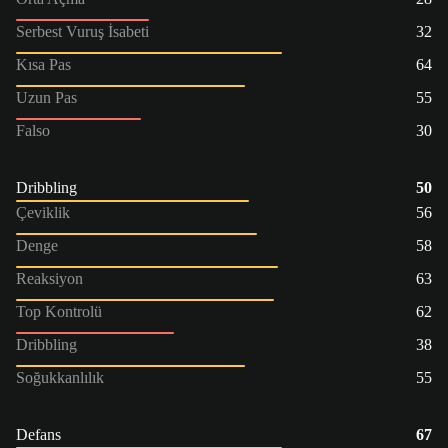
Serbest Vuruş İsabeti
32
Kısa Pas
64
Uzun Pas
55
Falso
30
Dribbling
50
Çeviklik
56
Denge
58
Reaksiyon
63
Top Kontrolü
62
Dribbling
38
Soğukkanlılık
55
Defans
67