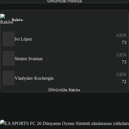
Görüntüle: Polonya
Raków
GEN
Ivi López
73
GEN
Stratos Svarnas
73
GEN
Vladyslav Kochergin
72
Görüntüle: Raków