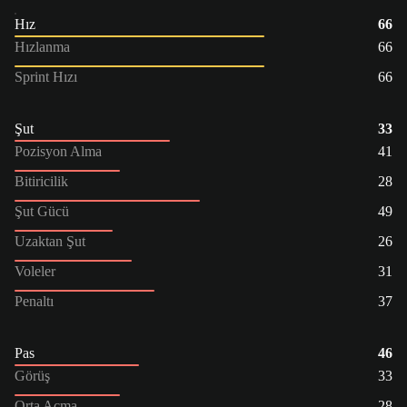
Hız
66
Hızlanma
66
Sprint Hızı
66
Şut
33
Pozisyon Alma
41
Bitiricilik
28
Şut Gücü
49
Uzaktan Şut
26
Voleler
31
Penaltı
37
Pas
46
Görüş
33
Orta Açma
28