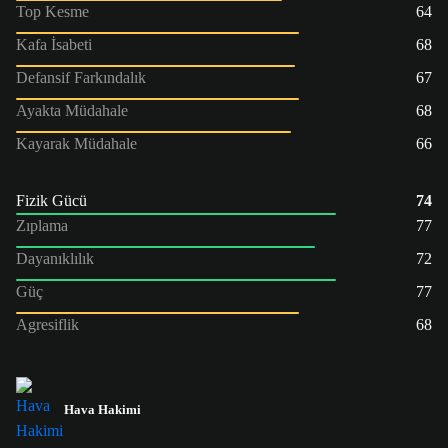
Top Kesme
64
Kafa İsabeti
68
Defansif Farkındalık
67
Ayakta Müdahale
68
Kayarak Müdahale
66
Fizik Gücü
74
Zıplama
77
Dayanıklılık
72
Güç
77
Agresiflik
68
Hava Hakimi