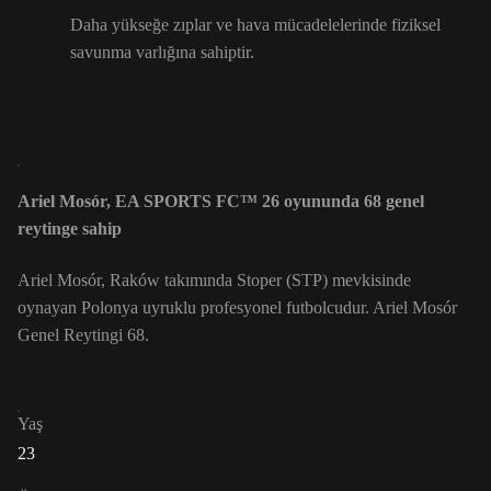
Daha yükseğe zıplar ve hava mücadelelerinde fiziksel
savunma varlığına sahiptir.
Ariel Mosór, EA SPORTS FC™ 26 oyununda 68 genel
reytinge sahip
Ariel Mosór, Raków takımında Stoper (STP) mevkisinde
oynayan Polonya uyruklu profesyonel futbolcudur. Ariel Mosór
Genel Reytingi 68.
Yaş
23