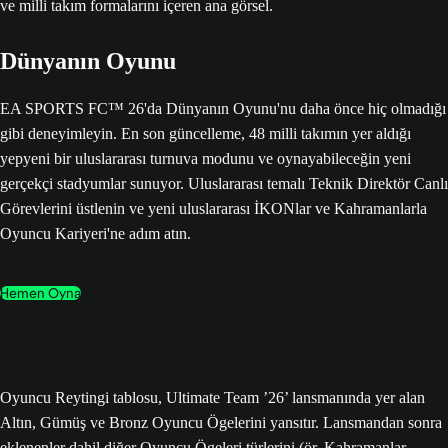
Dünyanın Oyunu
EA SPORTS FC™ 26'da Dünyanın Oyunu'nu daha önce hiç olmadığı
gibi deneyimleyin. En son güncelleme, 48 milli takımın yer aldığı
yepyeni bir uluslararası turnuva modunu ve oynayabileceğin yeni
gerçekçi stadyumlar sunuyor. Uluslararası temalı Teknik Direktör Canlı
Görevlerini üstlenin ve yeni uluslararası İKONlar ve Kahramanlarla
Oyuncu Kariyeri'ne adım atın.
Hemen Oyna
Oyuncu Reytingi tablosu, Ultimate Team ’26’ lansmanında yer alan
Altın, Gümüş ve Bronz Oyuncu Ögelerini yansıtır. Lansmandan sonra
eklenenler dahil diğer Oyuncu Ögeleri türlerini (ör. Kahramanlar,