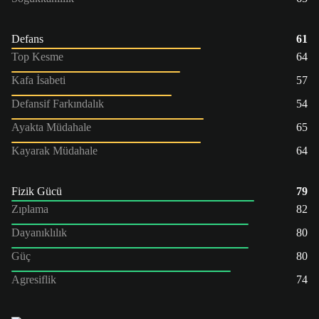
Defans
61
Top Kesme
64
Kafa İsabeti
57
Defansif Farkındalık
54
Ayakta Müdahale
65
Kayarak Müdahale
64
Fizik Gücü
79
Zıplama
82
Dayanıklılık
80
Güç
80
Agresiflik
74