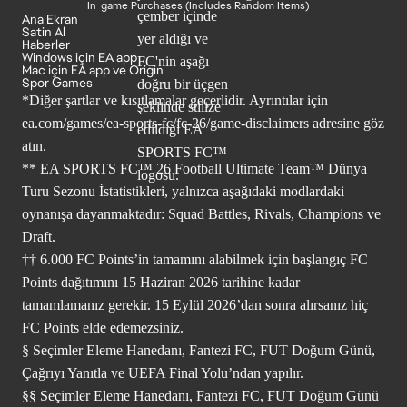
In-game Purchases (Includes Random Items)
Ana Ekran
Satin Al
Haberler
Windows için EA app
Mac için EA app ve Origin
Spor Games
*Diğer şartlar ve kısıtlamalar geçerlidir. Ayrıntılar için
ea.com/games/ea-sports-fc/fc-26/game-disclaimers
adresine göz
atın.
** EA SPORTS FC™ 26 Football Ultimate Team™ Dünya
Turu Sezonu İstatistikleri, yalnızca aşağıdaki modlardaki
oynanışa dayanmaktadır: Squad Battles, Rivals, Champions ve
Draft.
†† 6.000 FC Points’in tamamını alabilmek için başlangıç FC
Points dağıtımını 15 Haziran 2026 tarihine kadar
tamamlamanız gerekir. 15 Eylül 2026’dan sonra alırsanız hiç
FC Points elde edemezsiniz.
§ Seçimler Eleme Hanedanı, Fantezi FC, FUT Doğum Günü,
Çağrıyı Yanıtla ve UEFA Final Yolu’ndan yapılır.
§§ Seçimler Eleme Hanedanı, Fantezi FC, FUT Doğum Günü