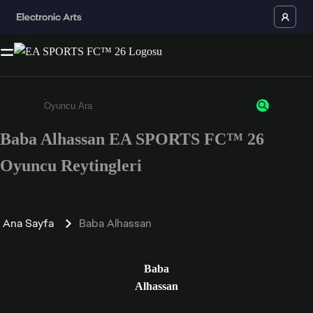
Baba Alhassan EA SPORTS FC™ 26
Enter a minimum of 3 characters or numbers
Oyuncu Reytingleri
Ana Sayfa
Baba Alhassan
Baba
Alhassan