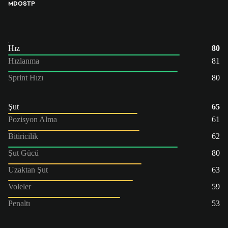
MDO
STP
Hız
80
Hızlanma
81
Sprint Hızı
80
Şut
65
Pozisyon Alma
61
Bitiricilik
62
Şut Gücü
80
Uzaktan Şut
63
Voleler
59
Penaltı
53