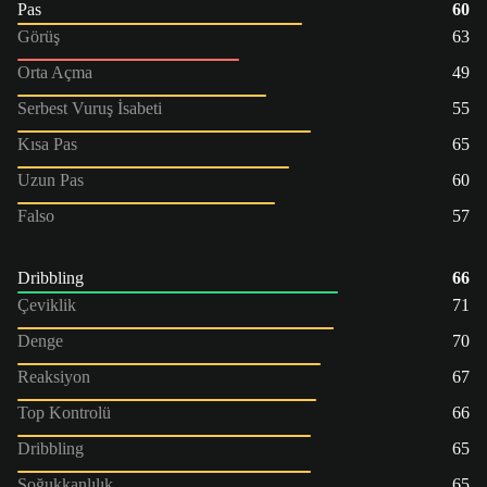
Pas
60
Görüş
63
Orta Açma
49
Serbest Vuruş İsabeti
55
Kısa Pas
65
Uzun Pas
60
Falso
57
Dribbling
66
Çeviklik
71
Denge
70
Reaksiyon
67
Top Kontrolü
66
Dribbling
65
Soğukkanlılık
65