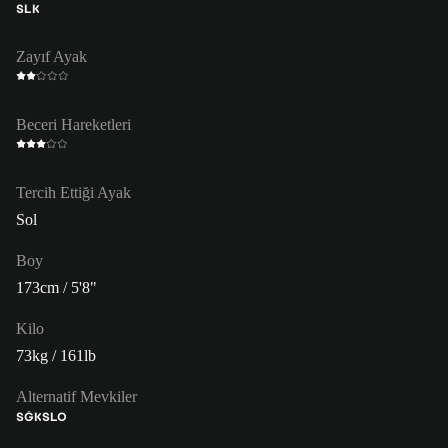
SLK
Zayıf Ayak
Beceri Hareketleri
Tercih Ettiği Ayak
Sol
Boy
173cm / 5'8"
Kilo
73kg / 161lb
Alternatif Mevkiler
SĞK
SLO