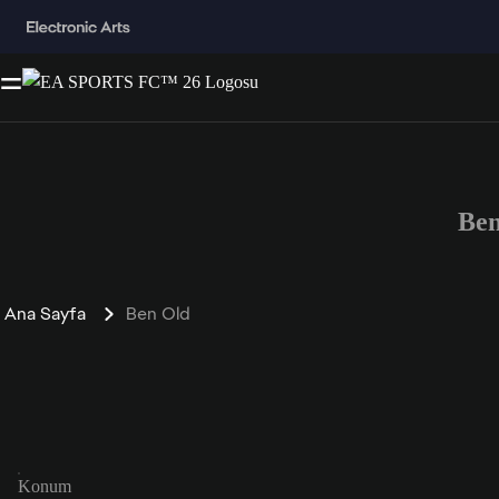
Ben
Ana Sayfa
Ben Old
Konum