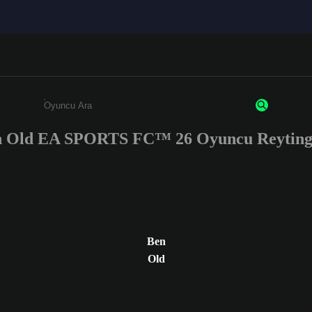
 Old EA SPORTS FC™ 26 Oyuncu Reyting
Enter a minimum of 3 characters or numbers
Ben
Old