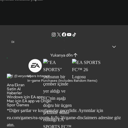
Dil
Yukarıya dön
Users Interact
In-game Purchases (Includes Random Items)
Ana Ekran
Satin Al
Haberler
Windows için EA app
Mac için EA app ve Origin
Spor Games
*Diğer şartlar ve kısıtlamalar geçerlidir. Ayrıntılar için
ea.com/games/ea-sports-fc/fc-26/game-disclaimers
adresine göz
atın.