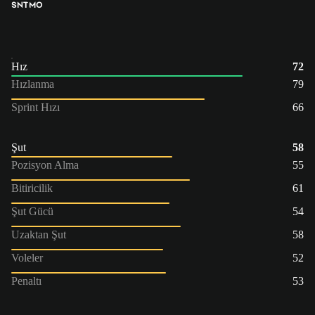
SNT
MO
Hız
72
Hızlanma
79
Sprint Hızı
66
Şut
58
Pozisyon Alma
55
Bitiricilik
61
Şut Gücü
54
Uzaktan Şut
58
Voleler
52
Penaltı
53