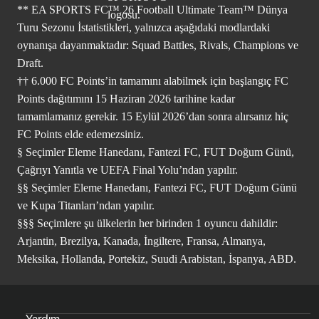
** EA SPORTS FC™ 26 Football Ultimate Team™ Dünya
Turu Sezonu İstatistikleri, yalnızca aşağıdaki modlardaki
oynanışa dayanmaktadır: Squad Battles, Rivals, Champions ve
Draft.
†† 6.000 FC Points’in tamamını alabilmek için başlangıç FC
Points dağıtımını 15 Haziran 2026 tarihine kadar
tamamlamanız gerekir. 15 Eylül 2026’dan sonra alırsanız hiç
FC Points elde edemezsiniz.
§ Seçimler Eleme Hanedanı, Fantezi FC, FUT Doğum Günü,
Çağrıyı Yanıtla ve UEFA Final Yolu’ndan yapılır.
§§ Seçimler Eleme Hanedanı, Fantezi FC, FUT Doğum Günü
ve Kupa Titanları’ndan yapılır.
§§§ Seçimlere şu ülkelerin her birinden 1 oyuncu dahildir:
Arjantin, Brezilya, Kanada, İngiltere, Fransa, Almanya,
Meksika, Hollanda, Portekiz, Suudi Arabistan, İspanya, ABD.
Yardım