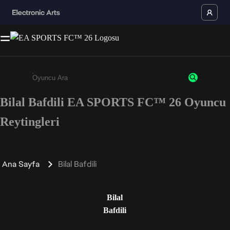
Bilal Bafdili EA SPORTS FC™ 26 Oyuncu
Enter a minimum of 3 characters or numbers
Reytingleri
Ana Sayfa
Bilal Bafdili
Bilal
Bafdili