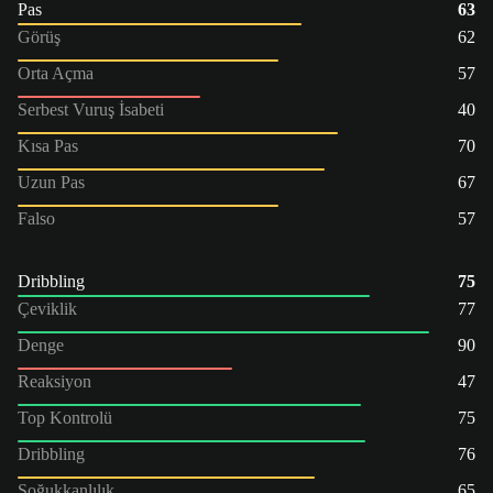
Pas
63
Görüş
62
Orta Açma
57
Serbest Vuruş İsabeti
40
Kısa Pas
70
Uzun Pas
67
Falso
57
Dribbling
75
Çeviklik
77
Denge
90
Reaksiyon
47
Top Kontrolü
75
Dribbling
76
Soğukkanlılık
65