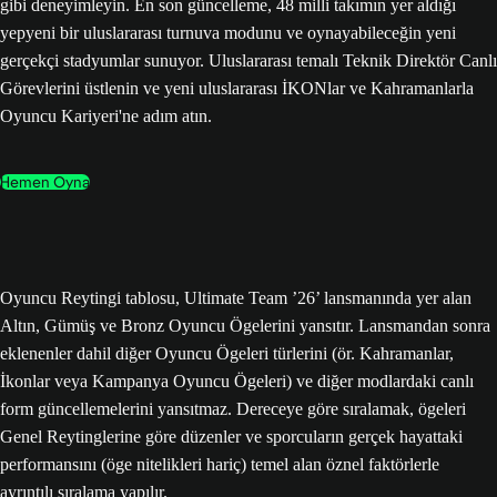
gibi deneyimleyin. En son güncelleme, 48 milli takımın yer aldığı
yepyeni bir uluslararası turnuva modunu ve oynayabileceğin yeni
gerçekçi stadyumlar sunuyor. Uluslararası temalı Teknik Direktör Canlı
Görevlerini üstlenin ve yeni uluslararası İKONlar ve Kahramanlarla
Oyuncu Kariyeri'ne adım atın.
Hemen Oyna
Oyuncu Reytingi tablosu, Ultimate Team ’26’ lansmanında yer alan
Altın, Gümüş ve Bronz Oyuncu Ögelerini yansıtır. Lansmandan sonra
eklenenler dahil diğer Oyuncu Ögeleri türlerini (ör. Kahramanlar,
İkonlar veya Kampanya Oyuncu Ögeleri) ve diğer modlardaki canlı
form güncellemelerini yansıtmaz. Dereceye göre sıralamak, ögeleri
Genel Reytinglerine göre düzenler ve sporcuların gerçek hayattaki
performansını (öge nitelikleri hariç) temel alan öznel faktörlerle
ayrıntılı sıralama yapılır.