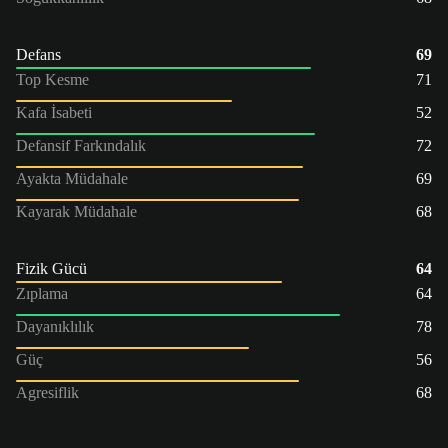
Defans
69
Top Kesme
71
Kafa İsabeti
52
Defansif Farkındalık
72
Ayakta Müdahale
69
Kayarak Müdahale
68
Fizik Gücü
64
Zıplama
64
Dayanıklılık
78
Güç
56
Agresiflik
68