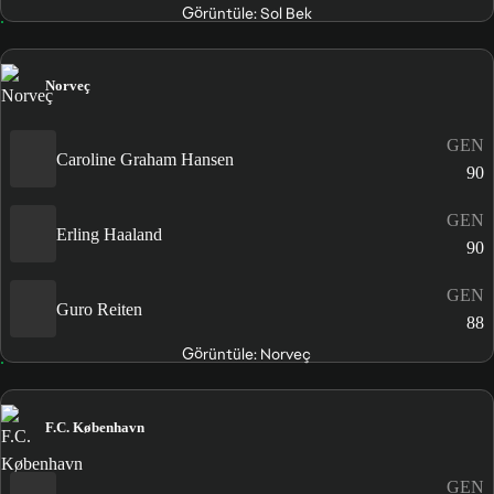
Görüntüle: Sol Bek
Norveç
GEN
Caroline Graham Hansen
90
GEN
Erling Haaland
90
GEN
Guro Reiten
88
Görüntüle: Norveç
F.C. København
GEN