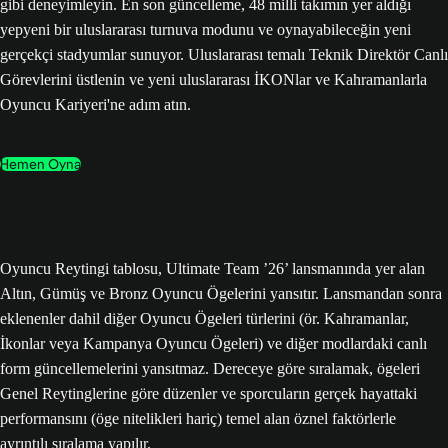
gibi deneyimleyin. En son güncelleme, 48 milli takımın yer aldığı
yepyeni bir uluslararası turnuva modunu ve oynayabileceğin yeni
gerçekçi stadyumlar sunuyor. Uluslararası temalı Teknik Direktör Canlı
Görevlerini üstlenin ve yeni uluslararası İKONlar ve Kahramanlarla
Oyuncu Kariyeri'ne adım atın.
Hemen Oyna
Oyuncu Reytingi tablosu, Ultimate Team ’26’ lansmanında yer alan
Altın, Gümüş ve Bronz Oyuncu Ögelerini yansıtır. Lansmandan sonra
eklenenler dahil diğer Oyuncu Ögeleri türlerini (ör. Kahramanlar,
İkonlar veya Kampanya Oyuncu Ögeleri) ve diğer modlardaki canlı
form güncellemelerini yansıtmaz. Dereceye göre sıralamak, ögeleri
Genel Reytinglerine göre düzenler ve sporcuların gerçek hayattaki
performansını (öge nitelikleri hariç) temel alan öznel faktörlerle
ayrıntılı sıralama yapılır.