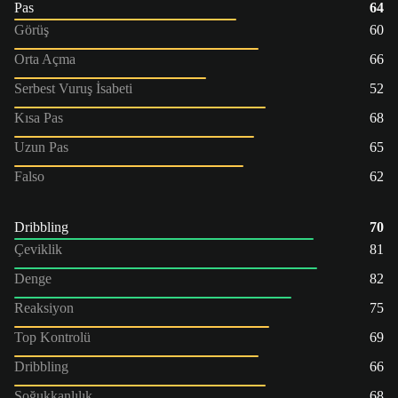
Pas
64
Görüş
60
Orta Açma
66
Serbest Vuruş İsabeti
52
Kısa Pas
68
Uzun Pas
65
Falso
62
Dribbling
70
Çeviklik
81
Denge
82
Reaksiyon
75
Top Kontrolü
69
Dribbling
66
Soğukkanlılık
68