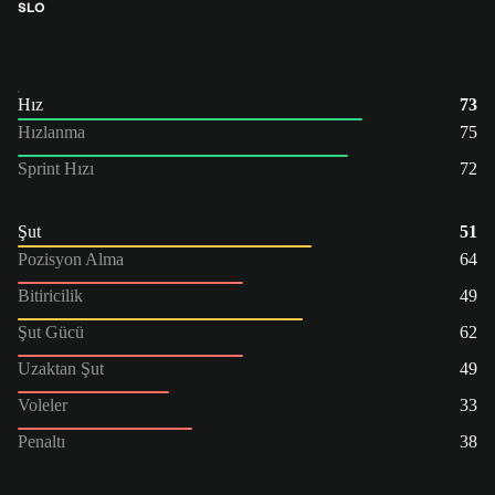
SLO
Hız
73
Hızlanma
75
Sprint Hızı
72
Şut
51
Pozisyon Alma
64
Bitiricilik
49
Şut Gücü
62
Uzaktan Şut
49
Voleler
33
Penaltı
38