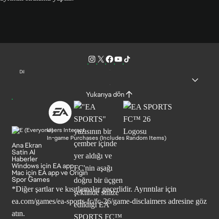
Dil
Yukarıya dön
Users Interact
In-game Purchases (Includes Random Items)
Ana Ekran
Satin Al
Haberler
Windows için EA app
Mac için EA app ve Origin
Spor Games
*Diğer şartlar ve kısıtlamalar geçerlidir. Ayrıntılar için
ea.com/games/ea-sports-fc/fc-26/game-disclaimers
adresine göz
atın.