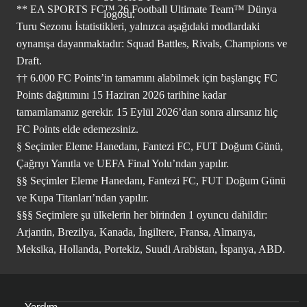
** EA SPORTS FC™ 26 Football Ultimate Team™ Dünya
Turu Sezonu İstatistikleri, yalnızca aşağıdaki modlardaki
oynanışa dayanmaktadır: Squad Battles, Rivals, Champions ve
Draft.
†† 6.000 FC Points’in tamamını alabilmek için başlangıç FC
Points dağıtımını 15 Haziran 2026 tarihine kadar
tamamlamanız gerekir. 15 Eylül 2026’dan sonra alırsanız hiç
FC Points elde edemezsiniz.
§ Seçimler Eleme Hanedanı, Fantezi FC, FUT Doğum Günü,
Çağrıyı Yanıtla ve UEFA Final Yolu’ndan yapılır.
§§ Seçimler Eleme Hanedanı, Fantezi FC, FUT Doğum Günü
ve Kupa Titanları’ndan yapılır.
§§§ Seçimlere şu ülkelerin her birinden 1 oyuncu dahildir:
Arjantin, Brezilya, Kanada, İngiltere, Fransa, Almanya,
Meksika, Hollanda, Portekiz, Suudi Arabistan, İspanya, ABD.
Yardım