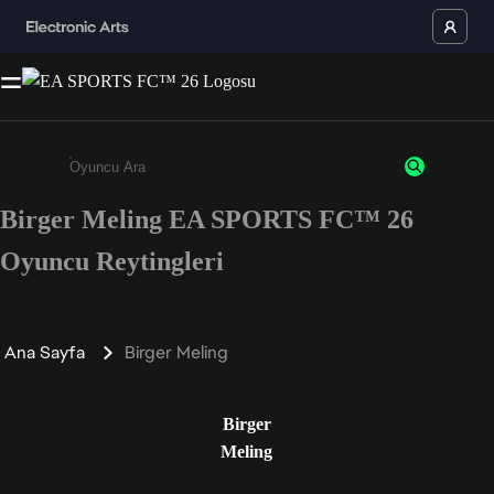
Birger Meling EA SPORTS FC™ 26
Enter a minimum of 3 characters or numbers
Oyuncu Reytingleri
Ana Sayfa
Birger Meling
Birger
Meling