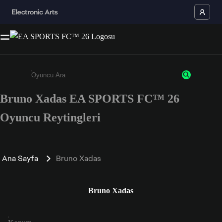
Bruno Xadas EA SPORTS FC™ 26
Enter a minimum of 3 characters or numbers
Oyuncu Reytingleri
Ana Sayfa
Bruno Xadas
Bruno Xadas