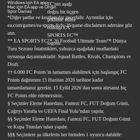
Windows için EA app
Mac için EA app ve Origin
Spor Games
*Diğer şartlar ve kısıtlamalar geçerlidir. Ayrıntılar için
ea.com/games/ea-sports-fc/fc-26/game-disclaimers
adresine göz
atın.
** EA SPORTS FC™ 26 Football Ultimate Team™ Dünya
Turu Sezonu İstatistikleri, yalnızca aşağıdaki modlardaki
oynanışa dayanmaktadır: Squad Battles, Rivals, Champions ve
Draft.
†† 6.000 FC Points’in tamamını alabilmek için başlangıç FC
Points dağıtımını 15 Haziran 2026 tarihine kadar
tamamlamanız gerekir. 15 Eylül 2026’dan sonra alırsanız hiç
FC Points elde edemezsiniz.
§ Seçimler Eleme Hanedanı, Fantezi FC, FUT Doğum Günü,
Çağrıyı Yanıtla ve UEFA Final Yolu’ndan yapılır.
§§ Seçimler Eleme Hanedanı, Fantezi FC, FUT Doğum Günü
ve Kupa Titanları’ndan yapılır.
§§§ Seçimlere şu ülkelerin her birinden 1 oyuncu dahildir: