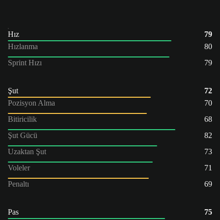
Hız
79
Hızlanma
80
Sprint Hızı
79
Şut
72
Pozisyon Alma
70
Bitiricilik
68
Şut Gücü
82
Uzaktan Şut
73
Voleler
71
Penaltı
69
Pas
75