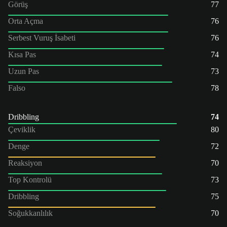
Görüş
77
Orta Açma
76
Serbest Vuruş İsabeti
76
Kısa Pas
74
Uzun Pas
73
Falso
78
Dribbling
74
Çeviklik
80
Denge
72
Reaksiyon
70
Top Kontrolü
73
Dribbling
75
Soğukkanlılık
70