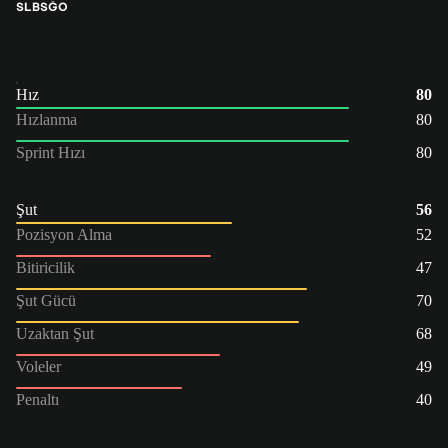
SLB
SĞO
Hız
80
Hızlanma
80
Sprint Hızı
80
Şut
56
Pozisyon Alma
52
Bitiricilik
47
Şut Gücü
70
Uzaktan Şut
68
Voleler
49
Penaltı
40