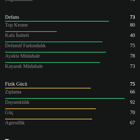
Defans
73
Top Kesme
80
Kafa İsabeti
40
Defansif Farkındalık
75
Ayakta Müdahale
78
Kayarak Müdahale
73
Fizik Gücü
75
Zıplama
66
Dayanıklılık
92
Güç
70
Agresiflik
67