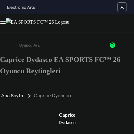
Caprice Dydasco EA SPORTS FC™ 26
Enter a minimum of 3 characters or numbers
Oyuncu Reytingleri
Ana Sayfa
Caprice Dydasco
Caprice
Dydasco