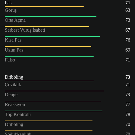
Pas
71
Görüş
63
Orta Açma
73
Serbest Vuruş İsabeti
67
Kısa Pas
76
Uzun Pas
69
Falso
71
Dribbling
73
Çeviklik
71
Denge
79
Reaksiyon
77
Top Kontrolü
78
Dribbling
70
Soğukkanlılık
70