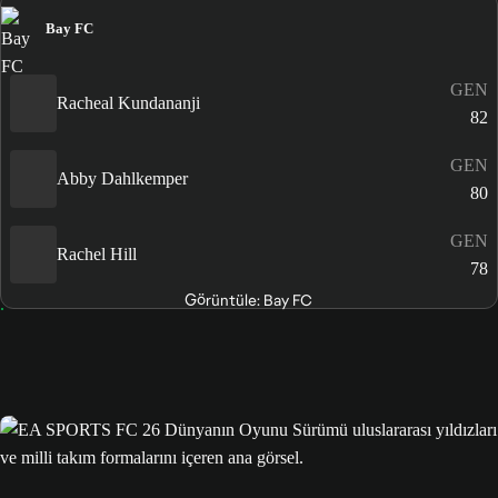
Bay FC
GEN
Racheal Kundananji
82
GEN
Abby Dahlkemper
80
GEN
Rachel Hill
78
Görüntüle: Bay FC