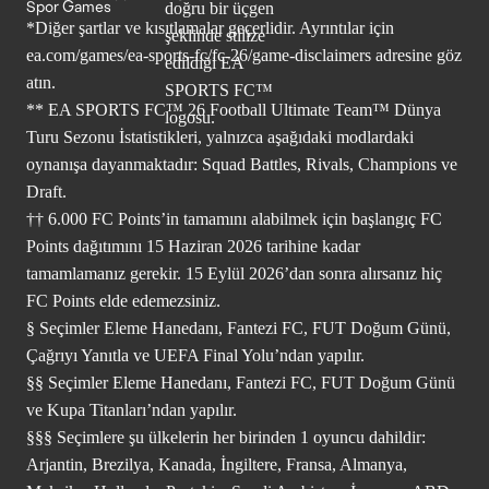
Spor Games
*Diğer şartlar ve kısıtlamalar geçerlidir. Ayrıntılar için
ea.com/games/ea-sports-fc/fc-26/game-disclaimers
adresine göz
atın.
** EA SPORTS FC™ 26 Football Ultimate Team™ Dünya
Turu Sezonu İstatistikleri, yalnızca aşağıdaki modlardaki
oynanışa dayanmaktadır: Squad Battles, Rivals, Champions ve
Draft.
†† 6.000 FC Points’in tamamını alabilmek için başlangıç FC
Points dağıtımını 15 Haziran 2026 tarihine kadar
tamamlamanız gerekir. 15 Eylül 2026’dan sonra alırsanız hiç
FC Points elde edemezsiniz.
§ Seçimler Eleme Hanedanı, Fantezi FC, FUT Doğum Günü,
Çağrıyı Yanıtla ve UEFA Final Yolu’ndan yapılır.
§§ Seçimler Eleme Hanedanı, Fantezi FC, FUT Doğum Günü
ve Kupa Titanları’ndan yapılır.
§§§ Seçimlere şu ülkelerin her birinden 1 oyuncu dahildir:
Arjantin, Brezilya, Kanada, İngiltere, Fransa, Almanya,