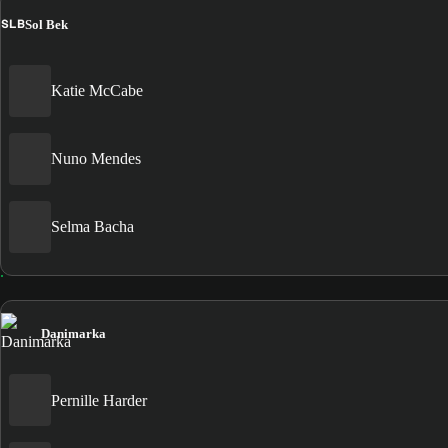
SLB
Sol Bek
Katie McCabe
Nuno Mendes
Selma Bacha
Danimarka
Pernille Harder