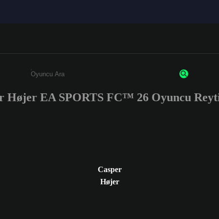
r Højer EA SPORTS FC™ 26 Oyuncu Reyti
Enter a minimum of 3 characters or numbers
Casper
Højer