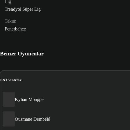
Lig
Trendyol Süper Lig
Takım
Fenerbahçe
Benzer Oyuncular
SNT
Santrfor
Kylian Mbappé
Ousmane Dembélé