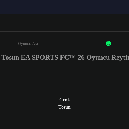
 Tosun EA SPORTS FC™ 26 Oyuncu Reytin
Enter a minimum of 3 characters or numbers
Cenk
Tosun