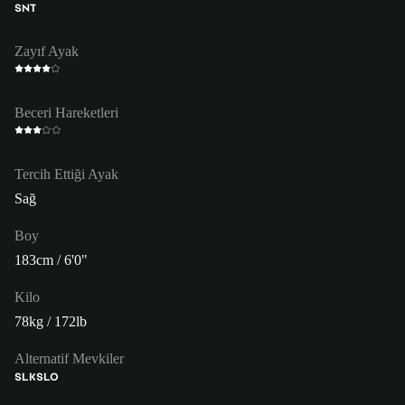
SNT
Zayıf Ayak
Beceri Hareketleri
Tercih Ettiği Ayak
Sağ
Boy
183cm / 6'0"
Kilo
78kg / 172lb
Alternatif Mevkiler
SLK
SLO