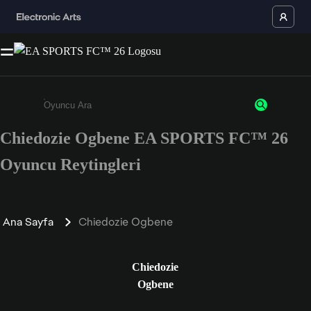
Chiedozie Ogbene EA SPORTS FC™ 26
Enter a minimum of 3 characters or numbers
Oyuncu Reytingleri
Ana Sayfa
Chiedozie Ogbene
Chiedozie
Ogbene