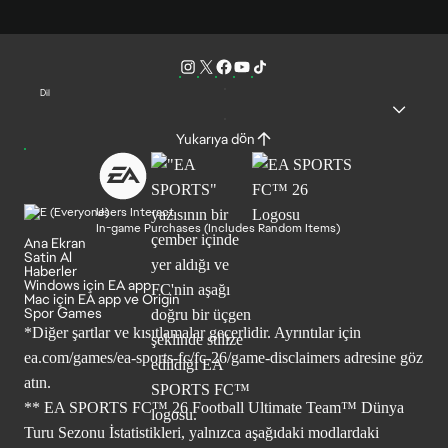
Dil
Yukarıya dön
Users Interact
In-game Purchases (Includes Random Items)
Ana Ekran
Satin Al
Haberler
Windows için EA app
Mac için EA app ve Origin
Spor Games
*Diğer şartlar ve kısıtlamalar geçerlidir. Ayrıntılar için
ea.com/games/ea-sports-fc/fc-26/game-disclaimers
adresine göz
atın.
** EA SPORTS FC™ 26 Football Ultimate Team™ Dünya
Turu Sezonu İstatistikleri, yalnızca aşağıdaki modlardaki