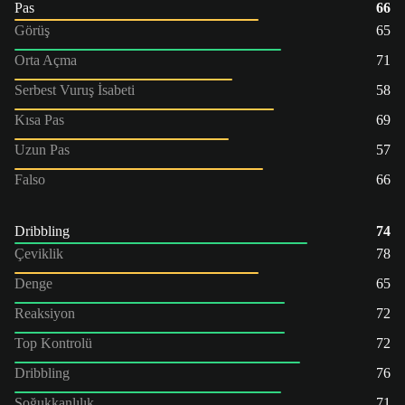
Pas
66
Görüş
65
Orta Açma
71
Serbest Vuruş İsabeti
58
Kısa Pas
69
Uzun Pas
57
Falso
66
Dribbling
74
Çeviklik
78
Denge
65
Reaksiyon
72
Top Kontrolü
72
Dribbling
76
Soğukkanlılık
71