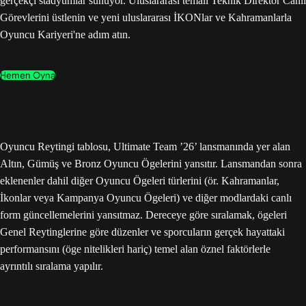
gerçekçi stadyumlar sunuyor. Uluslararası temalı Teknik Direktör Canlı
Görevlerini üstlenin ve yeni uluslararası İKONlar ve Kahramanlarla
Oyuncu Kariyeri'ne adım atın.
Hemen Oyna
Oyuncu Reytingi tablosu, Ultimate Team ’26’ lansmanında yer alan
Altın, Gümüş ve Bronz Oyuncu Ögelerini yansıtır. Lansmandan sonra
eklenenler dahil diğer Oyuncu Ögeleri türlerini (ör. Kahramanlar,
İkonlar veya Kampanya Oyuncu Ögeleri) ve diğer modlardaki canlı
form güncellemelerini yansıtmaz. Dereceye göre sıralamak, ögeleri
Genel Reytinglerine göre düzenler ve sporcuların gerçek hayattaki
performansını (öge nitelikleri hariç) temel alan öznel faktörlerle
ayrıntılı sıralama yapılır.