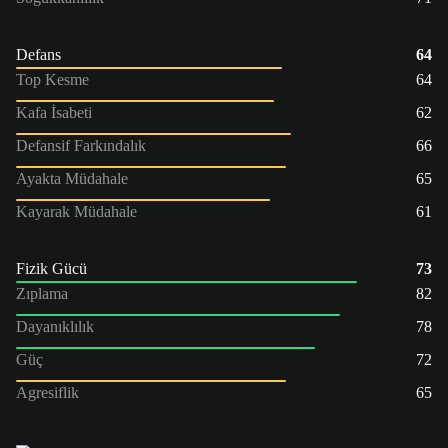
Defans
64
Top Kesme
64
Kafa İsabeti
62
Defansif Farkındalık
66
Ayakta Müdahale
65
Kayarak Müdahale
61
Fizik Gücü
73
Zıplama
82
Dayanıklılık
78
Güç
72
Agresiflik
65