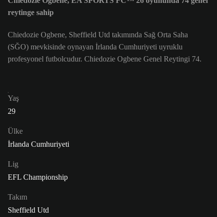
Chiedozie Ogbene, EA SPORTS FC™ 26 oyununda 74 genel
reytinge sahip
Chiedozie Ogbene, Sheffield Utd takımında Sağ Orta Saha
(SĞO) mevkisinde oynayan İrlanda Cumhuriyeti uyruklu
profesyonel futbolcudur. Chiedozie Ogbene Genel Reytingi 74.
Yaş
29
Ülke
İrlanda Cumhuriyeti
Lig
EFL Championship
Takım
Sheffield Utd