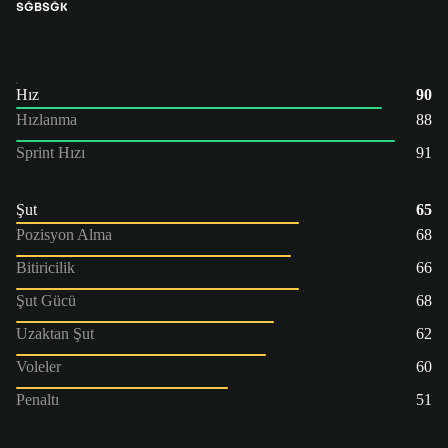
SĞB
SĞK
Hız
90
Hızlanma
88
Sprint Hızı
91
Şut
65
Pozisyon Alma
68
Bitiricilik
66
Şut Gücü
68
Uzaktan Şut
62
Voleler
60
Penaltı
51